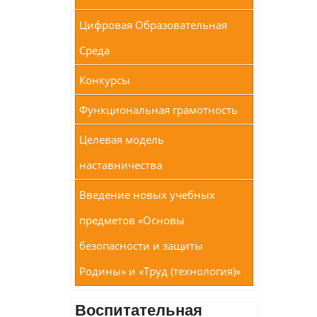
Цифровая Образовательная
Среда
Конкурсы
Функциональная грамотность
Целевая модель
наставничества
Введение новых учебных
предметов «Основы
безопасности и защиты
Родины» и «Труд (технология)»
Воспитательная