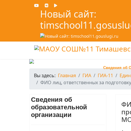
Новый сайт:
timschool11.gosuslu
Сведения об 
Вы здесь:
Главная
ГИА
ГИА-11
Един
ФИО лиц, ответственных за подготовку
Сведения об
ФИ
образовательной
пр
организации
М