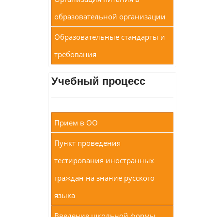
образовательной организации
Образовательные стандарты и
требования
Учебный процесс
Прием в ОО
Пункт проведения
тестирования иностранных
граждан на знание русского
языка
Введение школьной формы