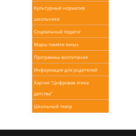
Культурный норматив
школьника
Социальный педагог
Марш памяти юных
Программы воспитания
Информация для родителей
Хартия "Цифровая этика
детства"
Школьный театр