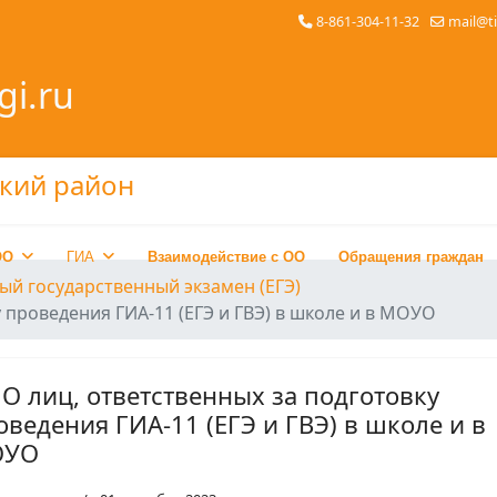
8-861-304-11-32
mail@t
gi.ru
ОО
ГИА
Взаимодействие с ОО
Обращения граждан
ый государственный экзамен (ЕГЭ)
 проведения ГИА-11 (ЕГЭ и ГВЭ) в школе и в МОУО
О лиц, ответственных за подготовку
оведения ГИА-11 (ЕГЭ и ГВЭ) в школе и в
ОУО