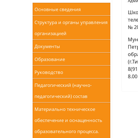
Адми
Основные сведения
Шко
теле
Структура и органы управления
№ 2
организацией
Мун
Документы
Пет
обр
Образование
(г.Т
8(91
Руководство
8.00
Педагогический (научно-
педагогический) состав
Материально техническое
обеспечение и оснащенность
образовательного процесса.