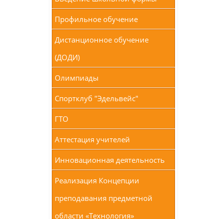
Профильное обучение
Дистанционное обучение
(ДОДИ)
Олимпиады
Спортклуб "Эдельвейс"
ГТО
Аттестация учителей
Инновационная деятельность
Реализация Концепции
преподавания предметной
области «Технология»