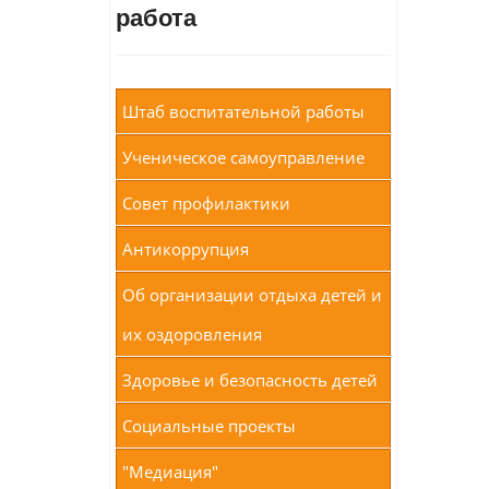
работа
Штаб воспитательной работы
Ученическое самоуправление
Совет профилактики
Антикоррупция
Об организации отдыха детей и
их оздоровления
Здоровье и безопасность детей
Социальные проекты
"Медиация"