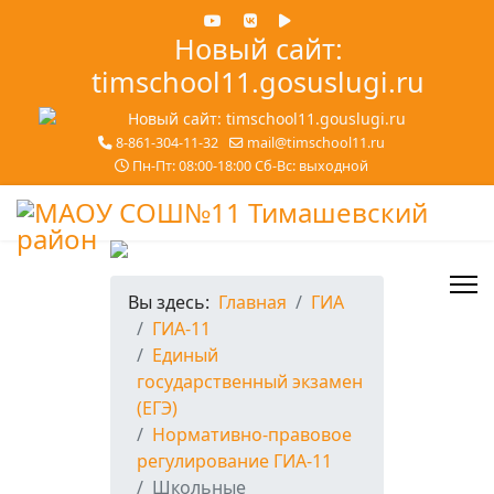
Новый сайт:
timschool11.gosuslugi.ru
8-861-304-11-32
mail@timschool11.ru
Пн-Пт: 08:00-18:00 Сб-Вс: выходной
Вы здесь:
Главная
ГИА
ГИА-11
Единый
государственный экзамен
(ЕГЭ)
Нормативно-правовое
регулирование ГИА-11
Школьные