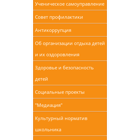
Ученическое самоуправление
Совет профилактики
Антикоррупция
Об организации отдыха детей
и их оздоровления
Здоровье и безопасность
детей
Социальные проекты
"Медиация"
Культурный норматив
школьника