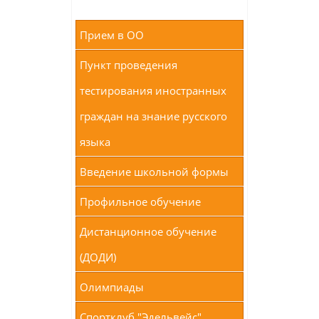
Прием в ОО
Пункт проведения
тестирования иностранных
граждан на знание русского
языка
Введение школьной формы
Профильное обучение
Дистанционное обучение
(ДОДИ)
Олимпиады
Спортклуб "Эдельвейс"