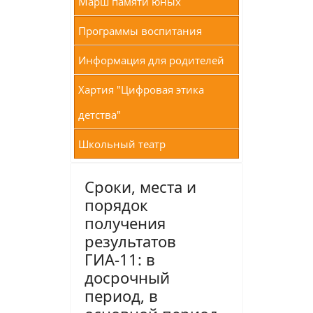
Марш памяти юных
Программы воспитания
Информация для родителей
Хартия "Цифровая этика
детства"
Школьный театр
Сроки, места и
порядок
получения
результатов
ГИА-11: в
досрочный
период, в