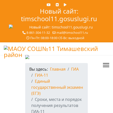
Новый сайт:
timschool11.gosuslugi.ru
8-861-304-11-32
mail@timschool11.ru
Пн-Пт: 08:00-18:00 Сб-Вс: выходной
Вы здесь:
Главная
ГИА
ГИА-11
Единый
государственный экзамен
(ЕГЭ)
Сроки, места и порядок
получения результатов
ГИА-11