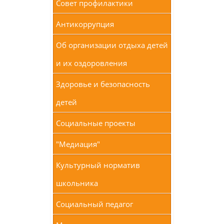
Совет профилактики
Антикоррупция
Об организации отдыха детей
и их оздоровления
Здоровье и безопасность
детей
Социальные проекты
"Медиация"
Культурный норматив
школьника
Социальный педагог