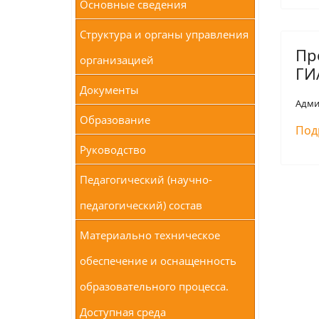
Основные сведения
Структура и органы управления
Пр
организацией
ГИ
Документы
Адми
Образование
Под
Руководство
Педагогический (научно-
педагогический) состав
Материально техническое
обеспечение и оснащенность
образовательного процесса.
Доступная среда