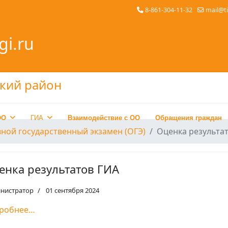
8-861-304-11-32
mail@t
gi.ru
ОО
ГИА
Взаимодействие с ОО
Обращения граждан
ной государственный экзамен (ОГЭ)
Оценка результа
енка результатов ГИА
нистратор
01 сентября 2024
робнее…