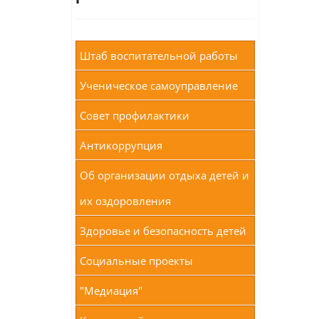
Штаб воспитательной работы
Ученическое самоуправление
Совет профилактики
Антикоррупция
Об организации отдыха детей и
их оздоровления
Здоровье и безопасность детей
Социальные проекты
"Медиация"