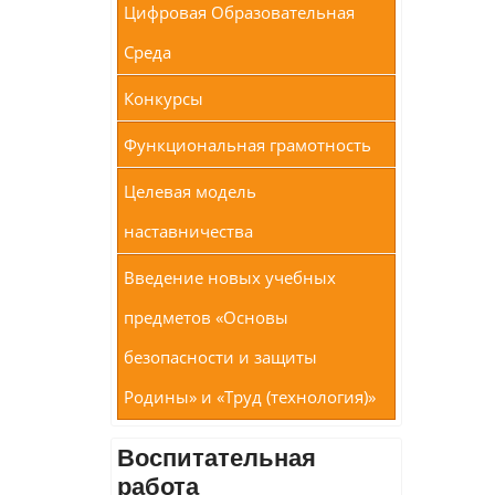
Цифровая Образовательная
Среда
Конкурсы
Функциональная грамотность
Целевая модель
наставничества
Введение новых учебных
предметов «Основы
безопасности и защиты
Родины» и «Труд (технология)»
Воспитательная
работа