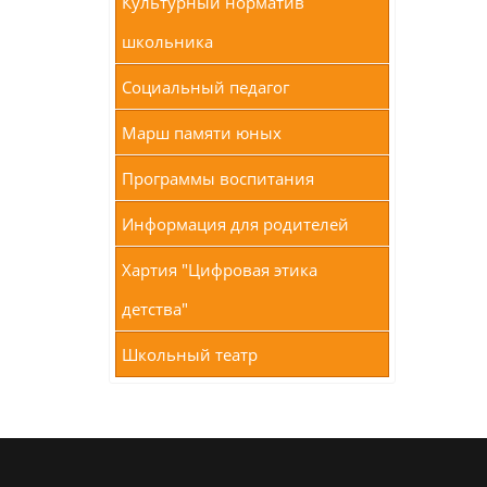
Культурный норматив
школьника
Социальный педагог
Марш памяти юных
Программы воспитания
Информация для родителей
Хартия "Цифровая этика
детства"
Школьный театр