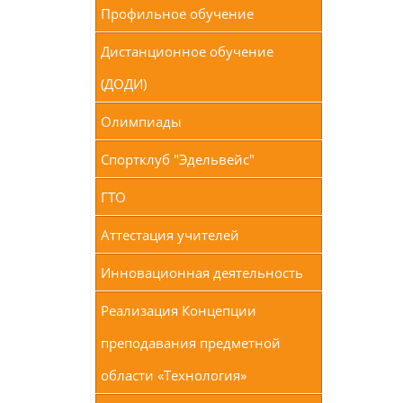
Профильное обучение
Дистанционное обучение
(ДОДИ)
Олимпиады
Спортклуб "Эдельвейс"
ГТО
Аттестация учителей
Инновационная деятельность
Реализация Концепции
преподавания предметной
области «Технология»