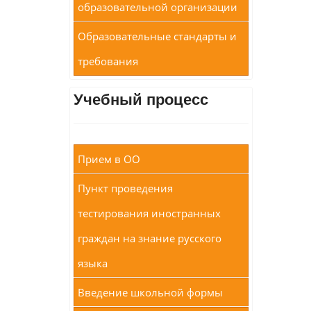
образовательной организации
Образовательные стандарты и
требования
Учебный процесс
Прием в ОО
Пункт проведения
тестирования иностранных
граждан на знание русского
языка
Введение школьной формы