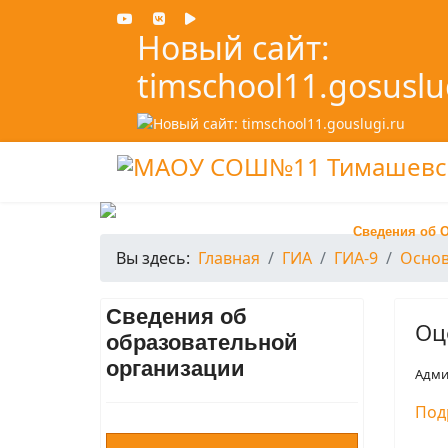
Новый сайт:
timschool11.gosuslu
Сведения об 
Вы здесь:
Главная
ГИА
ГИА-9
Основ
Сведения об
Оц
образовательной
организации
Адми
Под