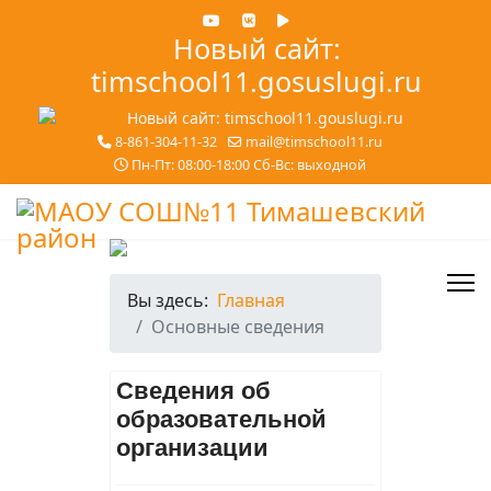
Новый сайт:
timschool11.gosuslugi.ru
8-861-304-11-32
mail@timschool11.ru
Пн-Пт: 08:00-18:00 Сб-Вс: выходной
Вы здесь:
Главная
Основные сведения
Сведения об
образовательной
организации