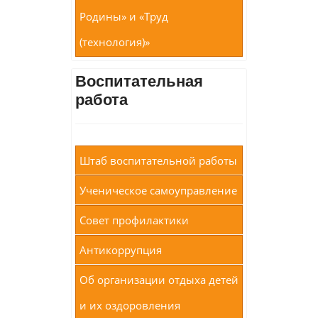
Родины» и «Труд
(технология)»
Воспитательная
работа
Штаб воспитательной работы
Ученическое самоуправление
Совет профилактики
Антикоррупция
Об организации отдыха детей
и их оздоровления