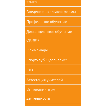
языка
Введение школьной формы
Профильное обучение
Дистанционное обучение
(ДОДИ)
Олимпиады
Спортклуб "Эдельвейс"
ГТО
Аттестация учителей
Инновационная
деятельность