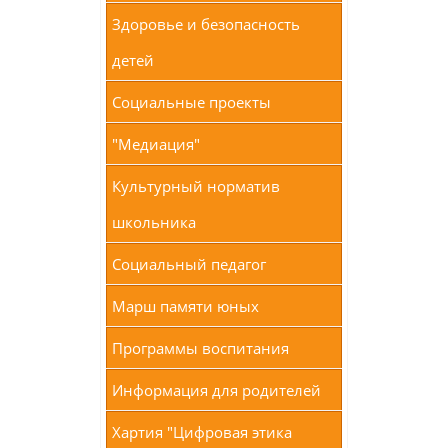
Здоровье и безопасность
детей
Социальные проекты
"Медиация"
Культурный норматив
школьника
Социальный педагог
Марш памяти юных
Программы воспитания
Информация для родителей
Хартия "Цифровая этика