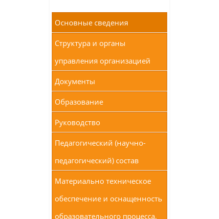
Основные сведения
Структура и органы
управления организацией
Документы
Образование
Руководство
Педагогический (научно-
педагогический) состав
Материально техническое
обеспечение и оснащенность
образовательного процесса.