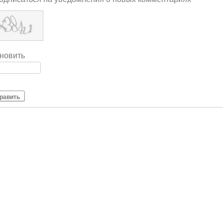
новить
равить