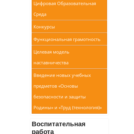
Цифровая Образовательная
Среда
Конкурсы
Функциональная грамотность
Целевая модель
наставничества
Введение новых учебных
предметов «Основы
безопасности и защиты
Родины» и «Труд (технология)»
Воспитательная
работа