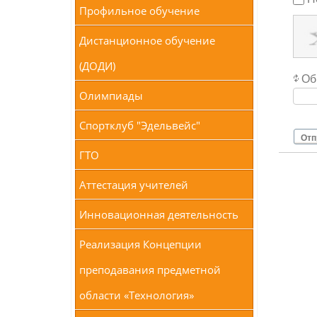
Профильное обучение
Дистанционное обучение
(ДОДИ)
Об
Олимпиады
Спортклуб "Эдельвейс"
Отп
ГТО
Аттестация учителей
Инновационная деятельность
Реализация Концепции
преподавания предметной
области «Технология»