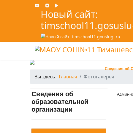
Новый сайт:
timschool11.gosuslu
Сведения об 
Вы здесь:
Главная
Фотогалерея
Сведения об
Админис
образовательной
организации