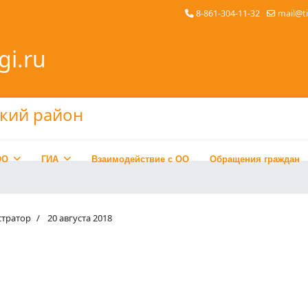
8-861-304-11-32
mail@t
gi.ru
ОО
ГИА
Взаимодействие с ОО
Обращения граждан
тратор
20 августа 2018