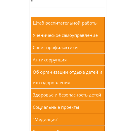
Штаб воспитательной работы
Ученическое самоуправление
Совет профилактики
Антикоррупция
Об организации отдыха детей и
их оздоровления
Здоровье и безопасность детей
Социальные проекты
"Медиация"