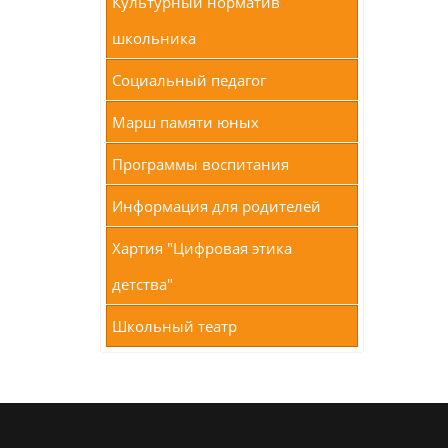
Культурный норматив
школьника
Социальный педагог
Марш памяти юных
Программы воспитания
Информация для родителей
Хартия "Цифровая этика
детства"
Школьный театр