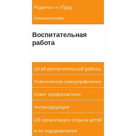
Родины» и «Труд
(технология)»
Воспитательная
работа
Штаб воспитательной работы
Ученическое самоуправление
Совет профилактики
Антикоррупция
Об организации отдыха детей
и их оздоровления