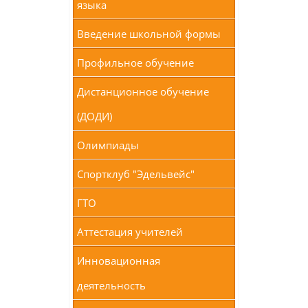
языка
Введение школьной формы
Профильное обучение
Дистанционное обучение
(ДОДИ)
Олимпиады
Спортклуб "Эдельвейс"
ГТО
Аттестация учителей
Инновационная
деятельность