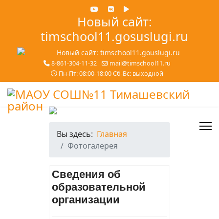
Новый сайт:
timschool11.gosuslugi.ru
8-861-304-11-32
mail@timschool11.ru
Пн-Пт: 08:00-18:00 Сб-Вс: выходной
Вы здесь:
Главная
Фотогалерея
Сведения об
образовательной
организации