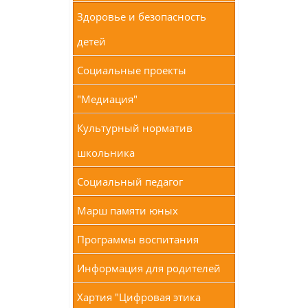
Здоровье и безопасность
детей
Социальные проекты
"Медиация"
Культурный норматив
школьника
Социальный педагог
Марш памяти юных
Программы воспитания
Информация для родителей
Хартия "Цифровая этика