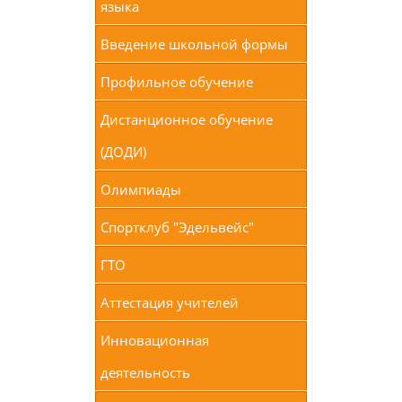
языка
Введение школьной формы
Профильное обучение
Дистанционное обучение
(ДОДИ)
Олимпиады
Спортклуб "Эдельвейс"
ГТО
Аттестация учителей
Инновационная
деятельность