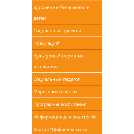
Здоровье и безопасность
детей
Социальные проекты
"Медиация"
Культурный норматив
школьника
Социальный педагог
Марш памяти юных
Программы воспитания
Информация для родителей
Хартия "Цифровая этика