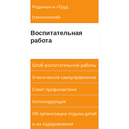
Родины» и «Труд
(технология)»
Воспитательная
работа
Штаб воспитательной работы
Ученическое самоуправление
Совет профилактики
Антикоррупция
Об организации отдыха детей
и их оздоровления