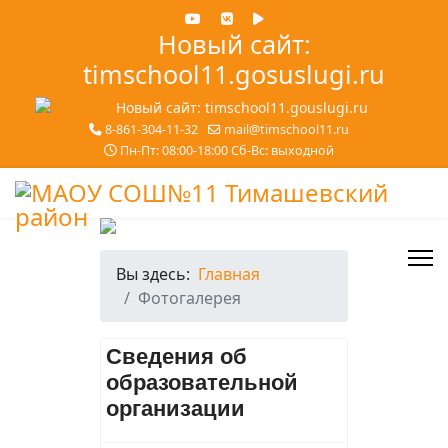
Новый сайт:
timschool11.gosuslugi.ru
8-861-304-11-32
mail@timschool11.ru
Пн-Пт: 08:00-18:00 Сб-Вс: выходной
Вы здесь:
Главная
Фотогалерея
Сведения об
образовательной
организации