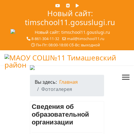
Новый сайт:
timschool11.gosuslugi.ru
8-861-304-11-32
mail@timschool11.ru
Пн-Пт: 08:00-18:00 Сб-Вс: выходной
Вы здесь:
Главная
Фотогалерея
Сведения об
образовательной
организации