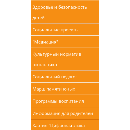
Здоровье и безопасность
детей
Социальные проекты
"Медиация"
Культурный норматив
школьника
Социальный педагог
Марш памяти юных
Программы воспитания
Информация для родителей
Хартия "Цифровая этика