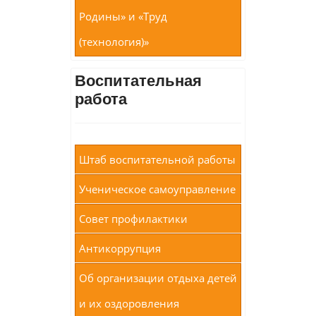
Родины» и «Труд
(технология)»
Воспитательная
работа
Штаб воспитательной работы
Ученическое самоуправление
Совет профилактики
Антикоррупция
Об организации отдыха детей
и их оздоровления