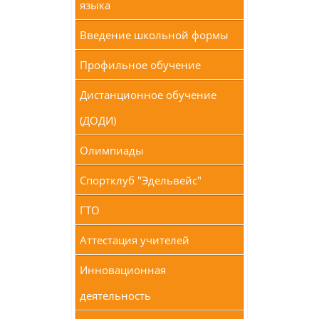
языка
Введение школьной формы
Профильное обучение
Дистанционное обучение
(ДОДИ)
Олимпиады
Спортклуб "Эдельвейс"
ГТО
Аттестация учителей
Инновационная
деятельность