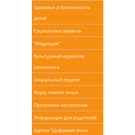
Здоровье и безопасность
детей
Социальные проекты
"Медиация"
Культурный норматив
школьника
Социальный педагог
Марш памяти юных
Программы воспитания
Информация для родителей
Хартия "Цифровая этика