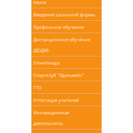
языка
Введение школьной формы
Профильное обучение
Дистанционное обучение
(ДОДИ)
Олимпиады
Спортклуб "Эдельвейс"
ГТО
Аттестация учителей
Инновационная
деятельность