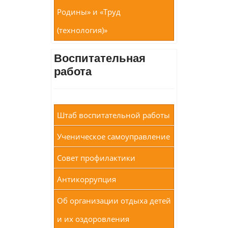
Родины» и «Труд
(технология)»
Воспитательная
работа
Штаб воспитательной работы
Ученическое самоуправление
Совет профилактики
Антикоррупция
Об организации отдыха детей
и их оздоровления