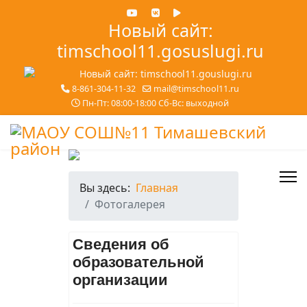
Новый сайт:
timschool11.gosuslugi.ru
8-861-304-11-32
mail@timschool11.ru
Пн-Пт: 08:00-18:00 Сб-Вс: выходной
Вы здесь:
Главная
Фотогалерея
Сведения об
образовательной
организации