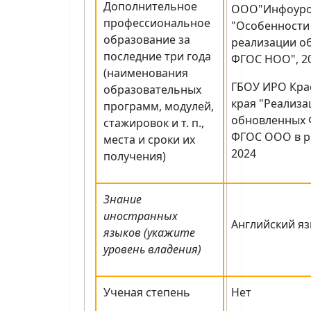
Дополнительное
ООО"Инфоуро
профессиональное
"Особенности
образование за
реализации о
последние три года
ФГОС НОО", 2
(наименования
ГБОУ ИРО Кра
образовательных
края "Реализ
программ, модулей,
обновленных 
стажировок и т. п.,
ФГОС ООО в ра
места и сроки их
2024
получения)
Знание
иностранных
Английский яз
языков (укажите
уровень владения)
Ученая степень
Нет