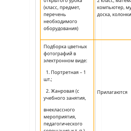
открытого урока
2 класс, матем
(класс, предмет,
компьютер, м
перечень
доска, колонки
необходимого
оборудования)
Подборка цветных
фотографий в
электронном виде:
1. Портретная – 1
шт.;
2. Жанровая (с
Прилагаются
учебного занятия,
внеклассного
мероприятия,
педагогического
совещания и т. п.) –