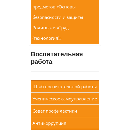
предметов «Основы
безопасности и защиты
Родины» и «Труд
(технология)»
Воспитательная
работа
Штаб воспитательной работы
Ученическое самоуправление
Совет профилактики
Антикоррупция