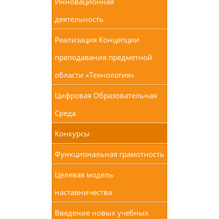
Инновационная
деятельность
Реализация Концепции
преподавания предметной
области «Технология»
Цифровая Образовательная
Среда
Конкурсы
Функциональная грамотность
Целевая модель
наставничества
Введение новых учебных