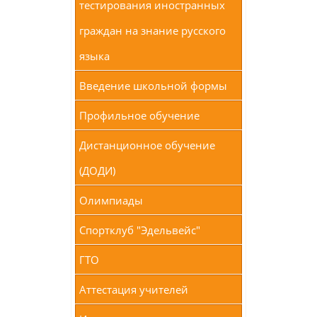
тестирования иностранных
граждан на знание русского
языка
Введение школьной формы
Профильное обучение
Дистанционное обучение
(ДОДИ)
Олимпиады
Спортклуб "Эдельвейс"
ГТО
Аттестация учителей