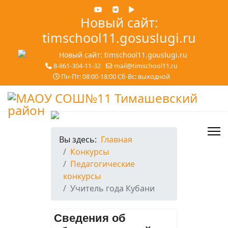
Новый сайт:
timschool11.gosuslugi.ru
8-861-304-11-32
mail@timschool11.ru
Пн-Пт: 08:00-18:00 Сб-Вс: выходной
Вы здесь:
Главная
Конкурсы
Педагогические
конкурсы
Учитель года Кубани
Сведения об