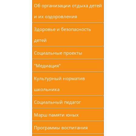
Об организации отдыха детей
и их оздоровления
Здоровье и безопасность
детей
Социальные проекты
"Медиация"
Культурный норматив
школьника
Социальный педагог
Марш памяти юных
Программы воспитания