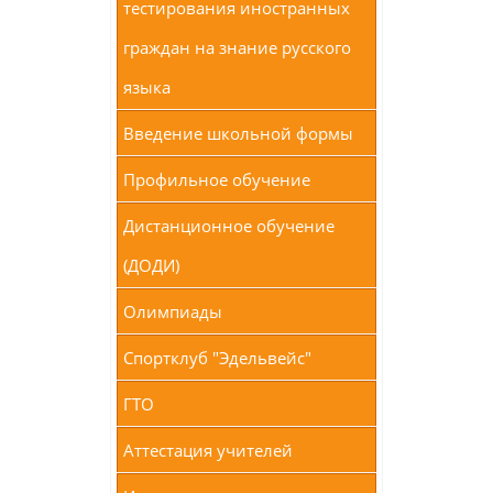
тестирования иностранных
граждан на знание русского
языка
Введение школьной формы
Профильное обучение
Дистанционное обучение
(ДОДИ)
Олимпиады
Спортклуб "Эдельвейс"
ГТО
Аттестация учителей