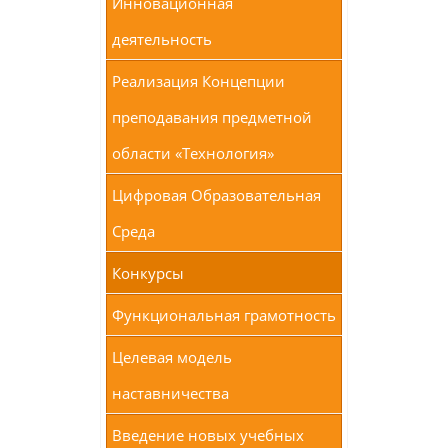
Инновационная
деятельность
Реализация Концепции
преподавания предметной
области «Технология»
Цифровая Образовательная
Среда
Конкурсы
Функциональная грамотность
Целевая модель
наставничества
Введение новых учебных