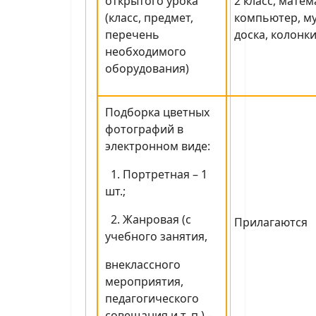
открытого урока
2 класс, матем
(класс, предмет,
компьютер, м
перечень
доска, колонки
необходимого
оборудования)
Подборка цветных
фотографий в
электронном виде:
1. Портретная – 1
шт.;
2. Жанровая (с
Прилагаются
учебного занятия,
внеклассного
мероприятия,
педагогического
совещания и т. п.) –