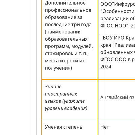
Дополнительное
ООО"Инфоуро
профессиональное
"Особенности
образование за
реализации о
последние три года
ФГОС НОО", 2
(наименования
ГБОУ ИРО Кра
образовательных
края "Реализ
программ, модулей,
обновленных 
стажировок и т. п.,
ФГОС ООО в ра
места и сроки их
2024
получения)
Знание
иностранных
Английский яз
языков (укажите
уровень владения)
Ученая степень
Нет