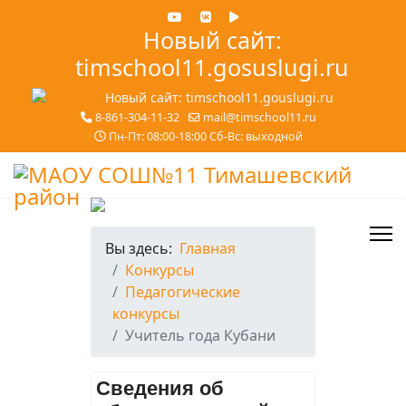
Новый сайт:
timschool11.gosuslugi.ru
8-861-304-11-32
mail@timschool11.ru
Пн-Пт: 08:00-18:00 Сб-Вс: выходной
Вы здесь:
Главная
Конкурсы
Педагогические
конкурсы
Учитель года Кубани
Сведения об