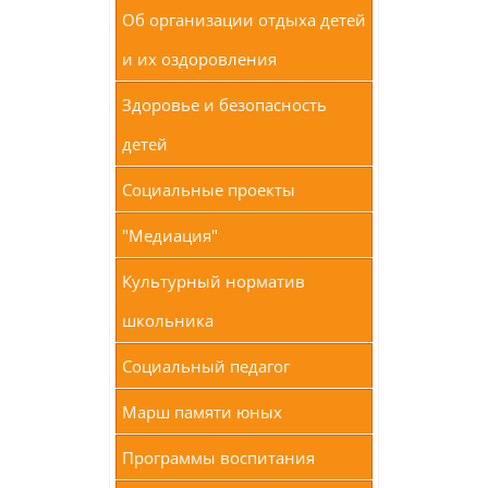
Об организации отдыха детей
и их оздоровления
Здоровье и безопасность
детей
Социальные проекты
"Медиация"
Культурный норматив
школьника
Социальный педагог
Марш памяти юных
Программы воспитания