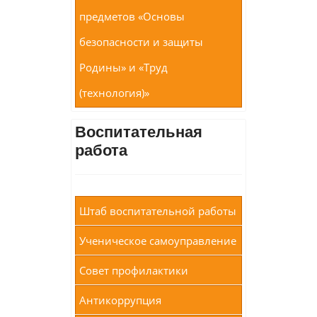
предметов «Основы
безопасности и защиты
Родины» и «Труд
(технология)»
Воспитательная
работа
Штаб воспитательной работы
Ученическое самоуправление
Совет профилактики
Антикоррупция