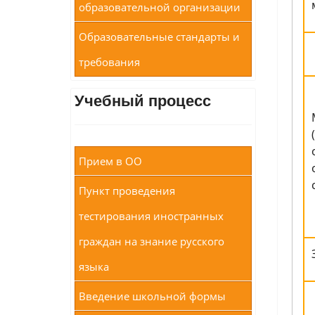
образовательной организации
Образовательные стандарты и
требования
Учебный процесс
Прием в ОО
Пункт проведения
тестирования иностранных
граждан на знание русского
языка
Введение школьной формы