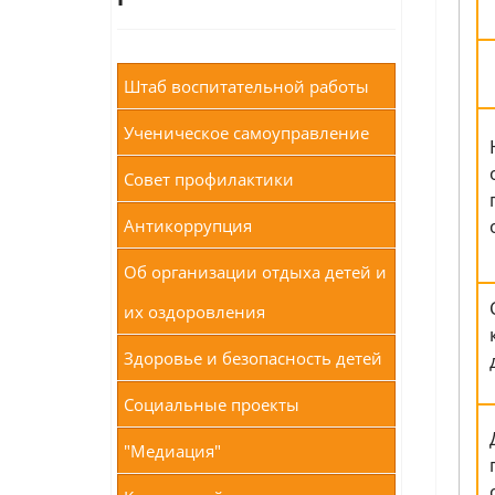
Штаб воспитательной работы
Ученическое самоуправление
Совет профилактики
Антикоррупция
Об организации отдыха детей и
их оздоровления
Здоровье и безопасность детей
Социальные проекты
"Медиация"