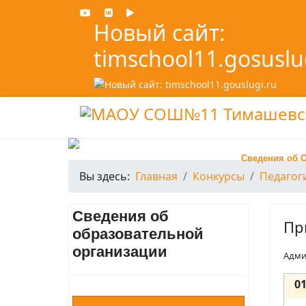
Новый сайт:
timschool11.gosuslu
Сведения об 
Вы здесь:
Главная
Конкурсы
Педагог
Сведения об
Пр
образовательной
организации
Адми
0