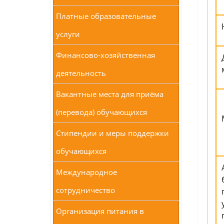
Платные образовательные
услуги
Финансово-хозяйственная
деятельность
Вакантные места для приёма
(перевода) обучающихся
Стипендии и меры поддержки
обучающихся
Международное
сотрудничество
Организация питания в