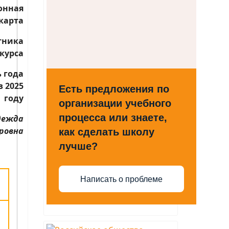
онная
карта
тника
курса
 года
в 2025
Есть предложения по
году
организации учебного
процесса или знаете,
дежда
ровна
как сделать школу
лучше?
Написать о проблеме