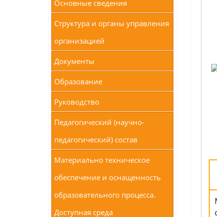
Основные сведения
Структура и органы управления
организацией
Документы
Образование
Руководство
Педагогический (научно-
педагогический) состав
Материально техническое
обеспечение и оснащенность
образовательного процесса.
Доступная среда