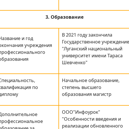
3. Образование
В 2021 году закончила
Название и год
Государственное учреждени
окончания учреждения
"Луганский национальный
профессионального
университет имени Тараса
образования
Шевченко"
Специальность,
Начальное образование,
квалификация по
степень высшего
диплому
образования магистр
ООО"Инфоурок"
Дополнительное
"Особенности введения и
профессиональное
реализации обновленного
образование за