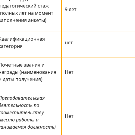
педагогический стаж
9 лет
(полных лет на момент
заполнения анкеты)
Квалификационная
нет
категория
Почетные звания и
награды (наименования
Нет
и даты получения)
Преподавательская
деятельность по
совместительству
Нет
(место работы и
занимаемая должность)