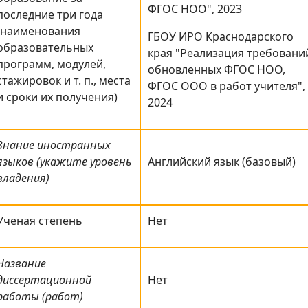
ФГОС НОО", 2023
последние три года
(наименования
ГБОУ ИРО Краснодарского
образовательных
края "Реализация требовани
программ, модулей,
обновленных ФГОС НОО,
стажировок и т. п., места
ФГОС ООО в работ учителя",
и сроки их получения)
2024
Знание иностранных
языков (укажите уровень
Английский язык (базовый)
владения)
Ученая степень
Нет
Название
диссертационной
Нет
работы (работ)