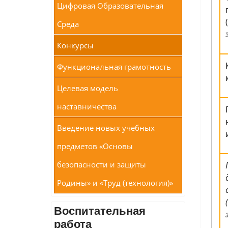
Цифровая Образовательная
Среда
Конкурсы
Функциональная грамотность
Целевая модель
наставничества
Введение новых учебных
предметов «Основы
безопасности и защиты
Родины» и «Труд (технология)»
Воспитательная
работа