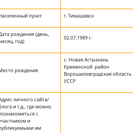
Населенный пункт
г. Тимашевск
Дата рождения (день,
02.07.1989 г.
месяц, год)
с. Новая Астрахань
Кременской район
Место рождения
Ворошиловградская область
УССР
Адрес личного сайта/
блога и т.д., где можно
познакомиться с
участником и
публикуемыми им