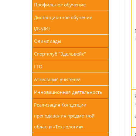
Профильное обучение
Дистанционное обучение
(ДОДИ)
Олимпиады
Спортклуб "Эдельвейс"
ГТО
Аттестация учителей
Инновационная деятельность
Реализация Концепции
преподавания предметной
области «Технология»