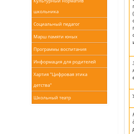
Культурный норматив
школьника
Социальный педагог
Марш памяти юных
Программы воспитания
Информация для родителей
Хартия "Цифровая этика
детства"
Школьный театр