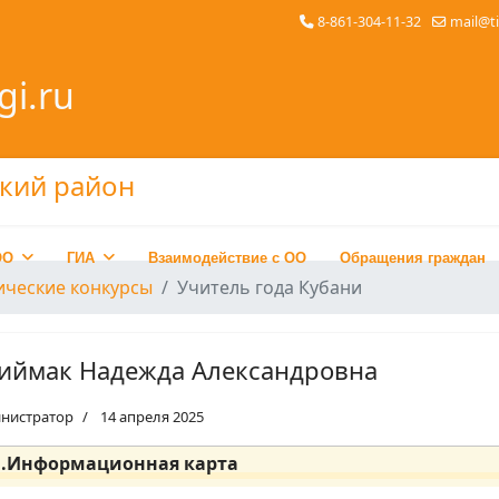
8-861-304-11-32
mail@t
gi.ru
ОО
ГИА
Взаимодействие с ОО
Обращения граждан
ические конкурсы
Учитель года Кубани
иймак Надежда Александровна
нистратор
14 апреля 2025
1.Информационная карта