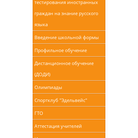
тестирования иностранных
граждан на знание русского
языка
Введение школьной формы
Профильное обучение
Дистанционное обучение
(ДОДИ)
Олимпиады
Спортклуб "Эдельвейс"
ГТО
Аттестация учителей