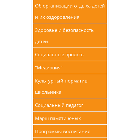
Об организации отдыха детей
и их оздоровления
Здоровье и безопасность
детей
Социальные проекты
"Медиация"
Культурный норматив
школьника
Социальный педагог
Марш памяти юных
Программы воспитания