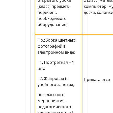
открытого урока
2 класс, матем
(класс, предмет,
компьютер, м
перечень
доска, колонки
необходимого
оборудования)
Подборка цветных
фотографий в
электронном виде:
1. Портретная – 1
шт.;
2. Жанровая (с
Прилагаются
учебного занятия,
внеклассного
мероприятия,
педагогического
совещания и т. п.) –