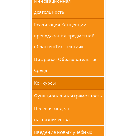
Инновационная
деятельность
Реализация Концепции
преподавания предметной
области «Технология»
Цифровая Образовательная
Среда
Конкурсы
Функциональная грамотность
Целевая модель
наставничества
Введение новых учебных