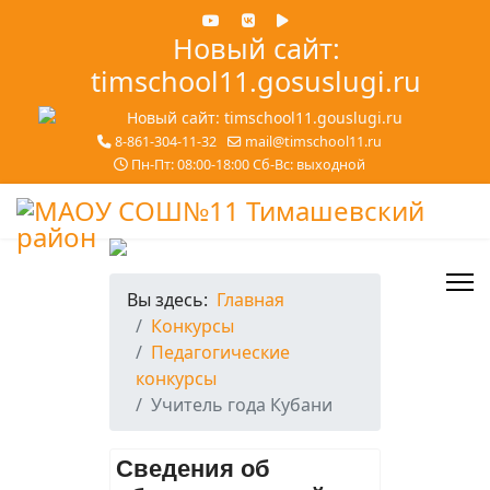
Новый сайт:
timschool11.gosuslugi.ru
8-861-304-11-32
mail@timschool11.ru
Пн-Пт: 08:00-18:00 Сб-Вс: выходной
Вы здесь:
Главная
Конкурсы
Педагогические
конкурсы
Учитель года Кубани
Сведения об