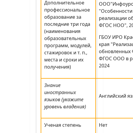
Дополнительное
ООО"Инфоуро
профессиональное
"Особенности
образование за
реализации о
последние три года
ФГОС НОО", 2
(наименования
ГБОУ ИРО Кра
образовательных
края "Реализ
программ, модулей,
обновленных 
стажировок и т. п.,
ФГОС ООО в ра
места и сроки их
2024
получения)
Знание
иностранных
Английский яз
языков (укажите
уровень владения)
Ученая степень
Нет