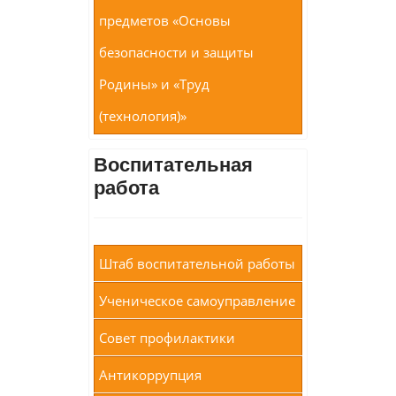
предметов «Основы
безопасности и защиты
Родины» и «Труд
(технология)»
Воспитательная
работа
Штаб воспитательной работы
Ученическое самоуправление
Совет профилактики
Антикоррупция