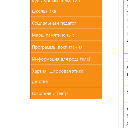
Культурный норматив
школьника
Социальный педагог
Марш памяти юных
Программы воспитания
Информация для родителей
Хартия "Цифровая этика
детства"
Школьный театр