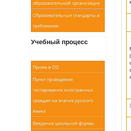
образовательной организации
Образовательные стандарты и
требования
Учебный процесс
Прием в ОО
Пункт проведения
тестирования иностранных
граждан на знание русского
языка
Введение школьной формы