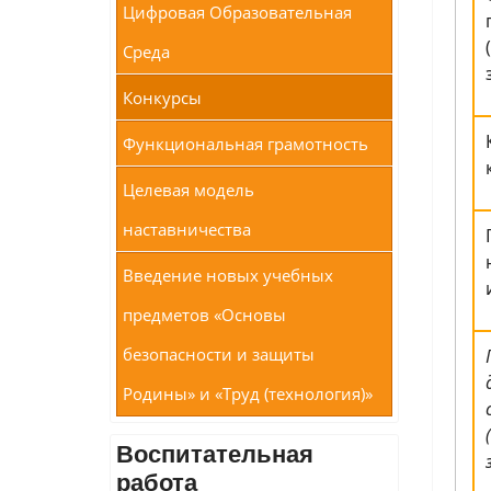
Цифровая Образовательная
Среда
Конкурсы
Функциональная грамотность
Целевая модель
наставничества
Введение новых учебных
предметов «Основы
безопасности и защиты
Родины» и «Труд (технология)»
Воспитательная
работа