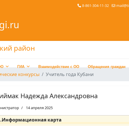
8-861-304-11-32
mail@t
gi.ru
ОО
ГИА
Взаимодействие с ОО
Обращения граждан
ические конкурсы
Учитель года Кубани
иймак Надежда Александровна
нистратор
14 апреля 2025
1.Информационная карта