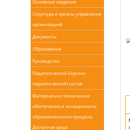
Основные сведения
Структура и органы управления
организацией
Документы
Образование
Руководство
Педагогический (научно-
педагогический) состав
Материально техническое
обеспечение и оснащенность
образовательного процесса.
Доступная среда