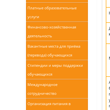
Платные образовательные
услуги
Финансово-хозяйственная
деятельность
Вакантные места для приёма
(перевода) обучающихся
Стипендии и меры поддержки
обучающихся
Международное
сотрудничество
Организация питания в