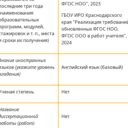
ФГОС НОО", 2023
последние три года
(наименования
ГБОУ ИРО Краснодарского
образовательных
края "Реализация требовани
программ, модулей,
обновленных ФГОС НОО,
стажировок и т. п., места
ФГОС ООО в работ учителя",
и сроки их получения)
2024
Знание иностранных
языков (укажите уровень
Английский язык (базовый)
владения)
Ученая степень
Нет
Название
диссертационной
Нет
работы (работ)