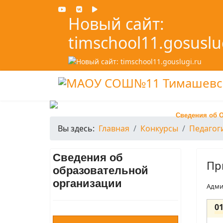
Новый сайт:
timschool11.gosuslu
Сведения об 
Вы здесь:
Главная
Конкурсы
Педагог
Сведения об
Пр
образовательной
организации
Адми
0