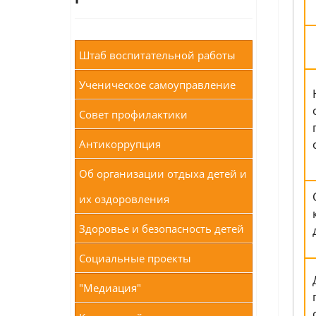
Штаб воспитательной работы
Ученическое самоуправление
Совет профилактики
Антикоррупция
Об организации отдыха детей и
их оздоровления
Здоровье и безопасность детей
Социальные проекты
"Медиация"