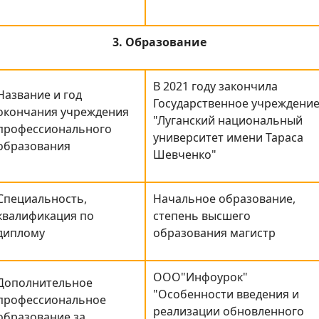
3. Образование
В 2021 году закончила
Название и год
Государственное учреждени
окончания учреждения
"Луганский национальный
профессионального
университет имени Тараса
образования
Шевченко"
Специальность,
Начальное образование,
квалификация по
степень высшего
диплому
образования магистр
ООО"Инфоурок"
Дополнительное
"Особенности введения и
профессиональное
реализации обновленного
образование за