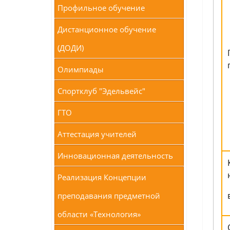
Профильное обучение
Дистанционное обучение
(ДОДИ)
Олимпиады
Спортклуб "Эдельвейс"
ГТО
Аттестация учителей
Инновационная деятельность
Реализация Концепции
преподавания предметной
области «Технология»