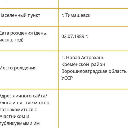
Населенный пункт
г. Тимашевск
Дата рождения (день,
02.07.1989 г.
месяц, год)
с. Новая Астрахань
Кременской район
Место рождения
Ворошиловградская область
УССР
Адрес личного сайта/
блога и т.д., где можно
познакомиться с
участником и
публикуемыми им