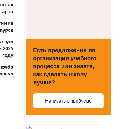
онная
карта
тника
курса
 года
в 2025
Есть предложения по
году
организации учебного
процесса или знаете,
дежда
ровна
как сделать школу
лучше?
Написать о проблеме