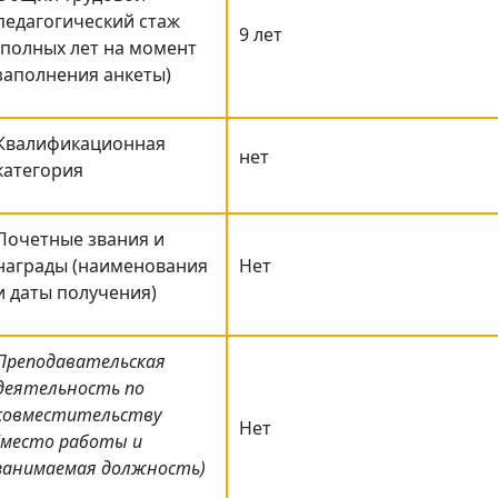
педагогический стаж
9 лет
(полных лет на момент
заполнения анкеты)
Квалификационная
нет
категория
Почетные звания и
награды (наименования
Нет
и даты получения)
Преподавательская
деятельность по
совместительству
Нет
(место работы и
занимаемая должность)