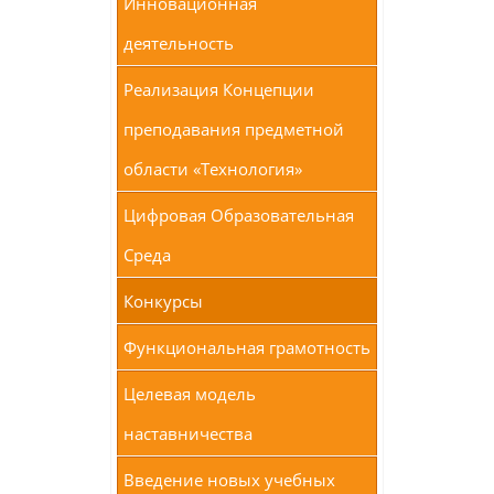
Инновационная
деятельность
Реализация Концепции
преподавания предметной
области «Технология»
Цифровая Образовательная
Среда
Конкурсы
Функциональная грамотность
Целевая модель
наставничества
Введение новых учебных