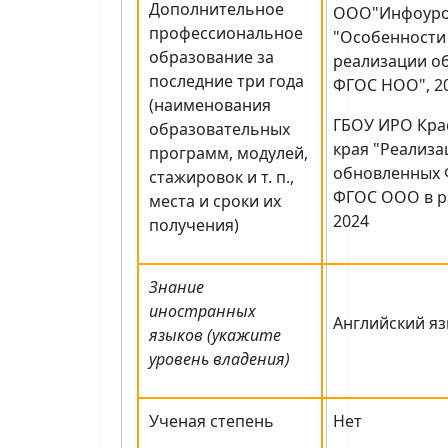
Дополнительное
ООО"Инфоуро
профессиональное
"Особенности
образование за
реализации о
последние три года
ФГОС НОО", 2
(наименования
ГБОУ ИРО Кра
образовательных
края "Реализ
программ, модулей,
обновленных 
стажировок и т. п.,
ФГОС ООО в ра
места и сроки их
2024
получения)
Знание
иностранных
Английский яз
языков (укажите
уровень владения)
Ученая степень
Нет