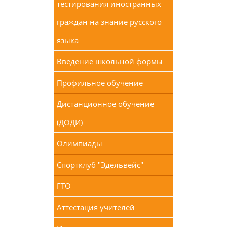
тестирования иностранных
граждан на знание русского
языка
Введение школьной формы
Профильное обучение
Дистанционное обучение
(ДОДИ)
Олимпиады
Спортклуб "Эдельвейс"
ГТО
Аттестация учителей