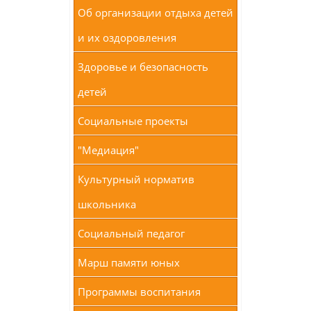
Об организации отдыха детей
и их оздоровления
Здоровье и безопасность
детей
Социальные проекты
"Медиация"
Культурный норматив
школьника
Социальный педагог
Марш памяти юных
Программы воспитания