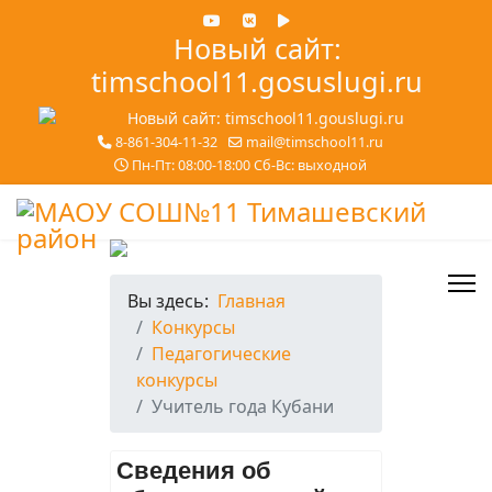
Новый сайт:
timschool11.gosuslugi.ru
8-861-304-11-32
mail@timschool11.ru
Пн-Пт: 08:00-18:00 Сб-Вс: выходной
Вы здесь:
Главная
Конкурсы
Педагогические
конкурсы
Учитель года Кубани
Сведения об