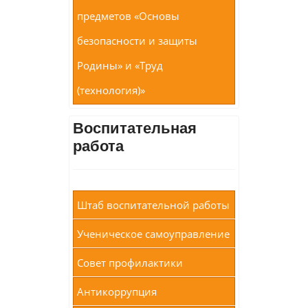
предметов «Основы
безопасности и защиты
Родины» и «Труд
(технология)»
Воспитательная
работа
Штаб воспитательной работы
Ученическое самоуправление
Совет профилактики
Антикоррупция