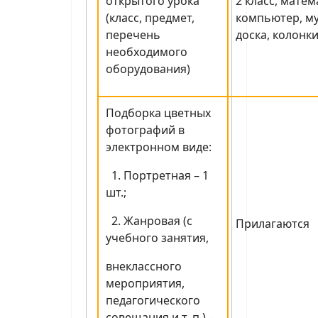
открытого урока
2 класс, матем
(класс, предмет,
компьютер, м
перечень
доска, колонки
необходимого
оборудования)
Подборка цветных
фотографий в
электронном виде:
1. Портретная – 1
шт.;
2. Жанровая (с
Прилагаются
учебного занятия,
внеклассного
мероприятия,
педагогического
совещания и т. п.) –