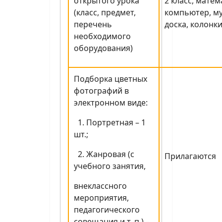
открытого урока
2 класс, матем
(класс, предмет,
компьютер, м
перечень
доска, колонки
необходимого
оборудования)
Подборка цветных
фотографий в
электронном виде:
1. Портретная – 1
шт.;
2. Жанровая (с
Прилагаются
учебного занятия,
внеклассного
мероприятия,
педагогического
совещания и т. п.) –