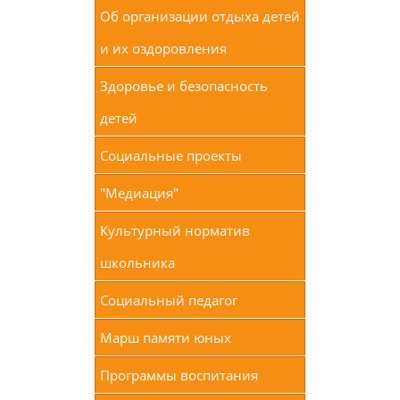
Об организации отдыха детей
и их оздоровления
Здоровье и безопасность
детей
Социальные проекты
"Медиация"
Культурный норматив
школьника
Социальный педагог
Марш памяти юных
Программы воспитания