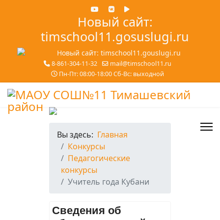
Новый сайт:
timschool11.gosuslugi.ru
8-861-304-11-32
mail@timschool11.ru
Пн-Пт: 08:00-18:00 Сб-Вс: выходной
Вы здесь:
Главная
Конкурсы
Педагогические
конкурсы
Учитель года Кубани
Сведения об