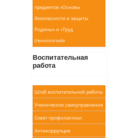
предметов «Основы
безопасности и защиты
Родины» и «Труд
(технология)»
Воспитательная
работа
Штаб воспитательной работы
Ученическое самоуправление
Совет профилактики
Антикоррупция