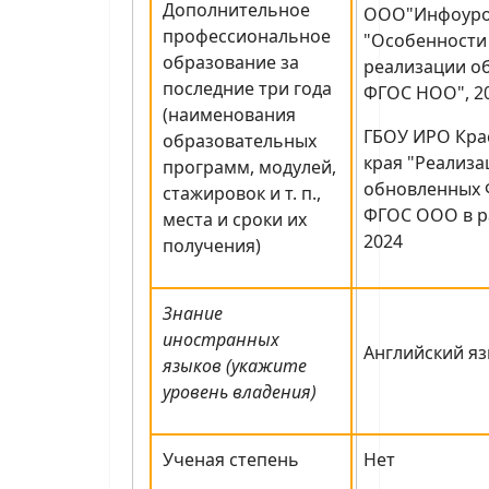
Дополнительное
ООО"Инфоуро
профессиональное
"Особенности
образование за
реализации о
последние три года
ФГОС НОО", 2
(наименования
ГБОУ ИРО Кра
образовательных
края "Реализ
программ, модулей,
обновленных 
стажировок и т. п.,
ФГОС ООО в ра
места и сроки их
2024
получения)
Знание
иностранных
Английский яз
языков (укажите
уровень владения)
Ученая степень
Нет