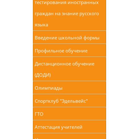
тестирования иностранных
граждан на знание русского
языка
Введение школьной формы
Профильное обучение
Дистанционное обучение
(ДОДИ)
Олимпиады
Спортклуб "Эдельвейс"
ГТО
Аттестация учителей