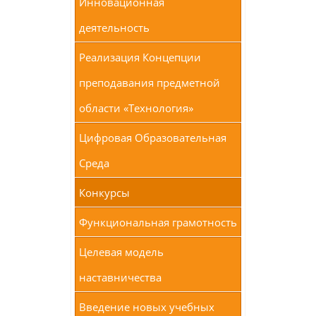
Инновационная
деятельность
Реализация Концепции
преподавания предметной
области «Технология»
Цифровая Образовательная
Среда
Конкурсы
Функциональная грамотность
Целевая модель
наставничества
Введение новых учебных