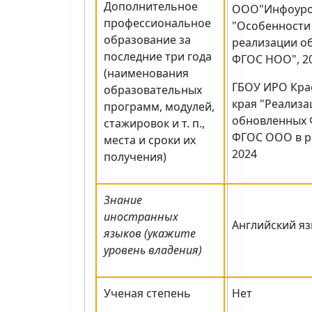
Дополнительное
ООО"Инфоуро
профессиональное
"Особенности
образование за
реализации о
последние три года
ФГОС НОО", 2
(наименования
ГБОУ ИРО Кра
образовательных
края "Реализ
программ, модулей,
обновленных 
стажировок и т. п.,
ФГОС ООО в ра
места и сроки их
2024
получения)
Знание
иностранных
Английский яз
языков (укажите
уровень владения)
Ученая степень
Нет