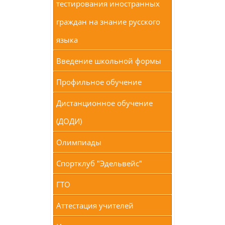
тестирования иностранных
граждан на знание русского
языка
Введение школьной формы
Профильное обучение
Дистанционное обучение
(ДОДИ)
Олимпиады
Спортклуб "Эдельвейс"
ГТО
Аттестация учителей