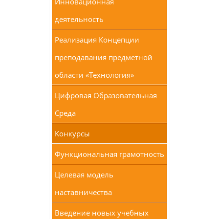
Инновационная
деятельность
Реализация Концепции
преподавания предметной
области «Технология»
Цифровая Образовательная
Среда
Конкурсы
Функциональная грамотность
Целевая модель
наставничества
Введение новых учебных