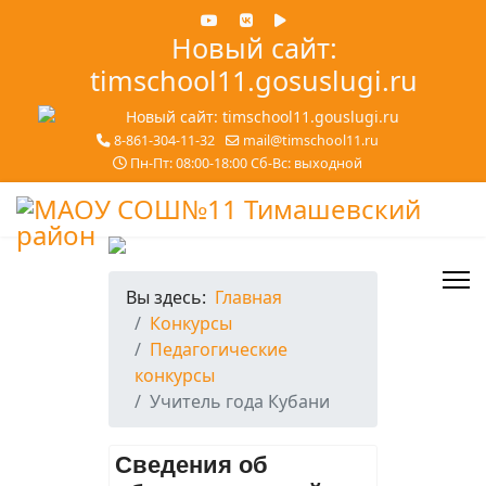
Новый сайт:
timschool11.gosuslugi.ru
8-861-304-11-32
mail@timschool11.ru
Пн-Пт: 08:00-18:00 Сб-Вс: выходной
Вы здесь:
Главная
Конкурсы
Педагогические
конкурсы
Учитель года Кубани
Сведения об