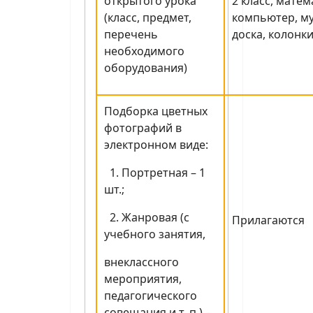
открытого урока
2 класс, матем
(класс, предмет,
компьютер, м
перечень
доска, колонки
необходимого
оборудования)
Подборка цветных
фотографий в
электронном виде:
1. Портретная – 1
шт.;
2. Жанровая (с
Прилагаются
учебного занятия,
внеклассного
мероприятия,
педагогического
совещания и т. п.) –