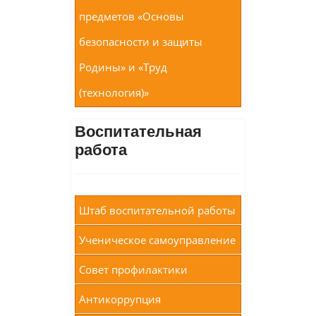
предметов «Основы
безопасности и защиты
Родины» и «Труд
(технология)»
Воспитательная
работа
Штаб воспитательной работы
Ученическое самоуправление
Совет профилактики
Антикоррупция