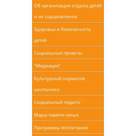
Об организации отдыха детей
и их оздоровления
Здоровье и безопасность
детей
Социальные проекты
"Медиация"
Культурный норматив
школьника
Социальный педагог
Марш памяти юных
Программы воспитания