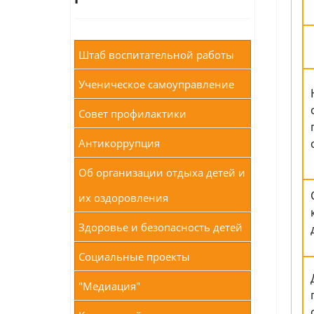
Штаб воспитательной работы
Ученическое самоуправление
Совет профилактики
Антикоррупция
Об организации отдыха детей и
их оздоровления
Здоровье и безопасность детей
Социальные проекты
"Медиация"