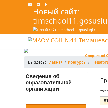
Новый сайт:
timschool11.gosuslu
Сведения об 
Вы здесь:
Главная
Конкурсы
Педагог
Сведения об
Пр
образовательной
организации
Адми
0