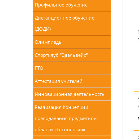
Профильное обучение
Дистанционное обучение
(ДОДИ)
Олимпиады
Спортклуб "Эдельвейс"
ГТО
Аттестация учителей
Инновационная деятельность
Реализация Концепции
преподавания предметной
области «Технология»