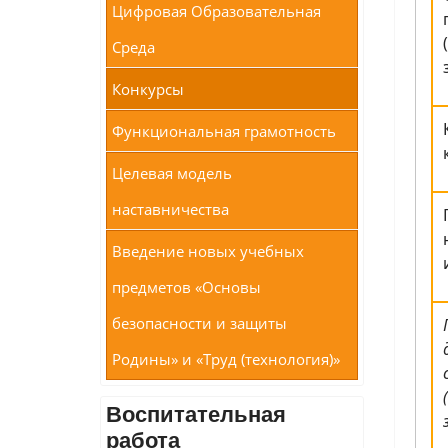
Цифровая Образовательная
Среда
Конкурсы
Функциональная грамотность
Целевая модель
наставничества
Введение новых учебных
предметов «Основы
безопасности и защиты
Родины» и «Труд (технология)»
Воспитательная
работа