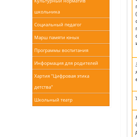
Культурный норматив
школьника
Социальный педагог
Марш памяти юных
Программы воспитания
Информация для родителей
Хартия "Цифровая этика
детства"
Школьный театр