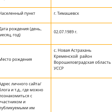
Населенный пункт
г. Тимашевск
Дата рождения (день,
02.07.1989 г.
месяц, год)
с. Новая Астрахань
Кременской район
Место рождения
Ворошиловградская область
УССР
Адрес личного сайта/
блога и т.д., где можно
познакомиться с
участником и
публикуемыми им