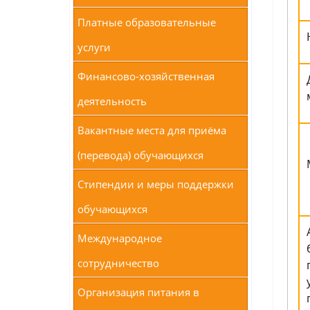
Платные образовательные
услуги
Финансово-хозяйственная
деятельность
Вакантные места для приёма
(перевода) обучающихся
Стипендии и меры поддержки
обучающихся
Международное
сотрудничество
Организация питания в