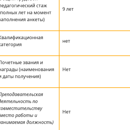
педагогический стаж
9 лет
(полных лет на момент
заполнения анкеты)
Квалификационная
нет
категория
Почетные звания и
награды (наименования
Нет
и даты получения)
Преподавательская
деятельность по
совместительству
Нет
(место работы и
занимаемая должность)