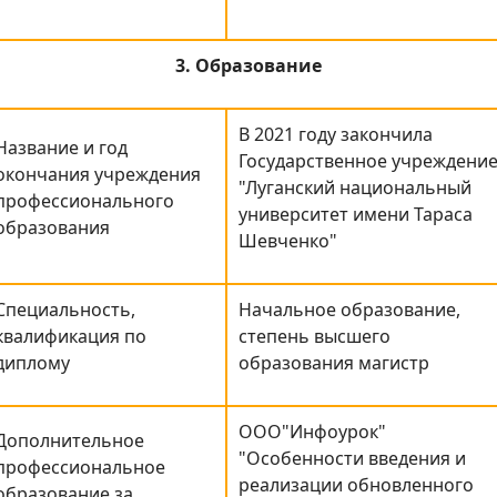
3. Образование
В 2021 году закончила
Название и год
Государственное учреждени
окончания учреждения
"Луганский национальный
профессионального
университет имени Тараса
образования
Шевченко"
Специальность,
Начальное образование,
квалификация по
степень высшего
диплому
образования магистр
ООО"Инфоурок"
Дополнительное
"Особенности введения и
профессиональное
реализации обновленного
образование за