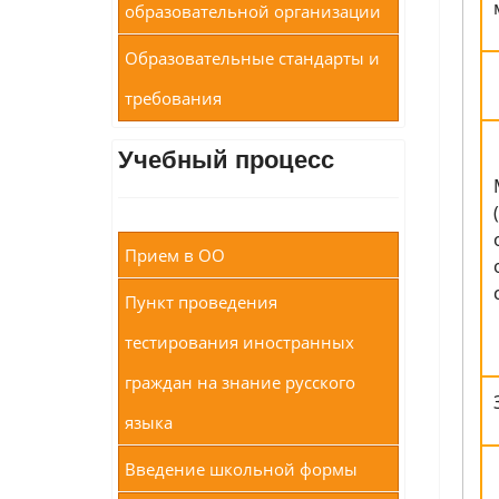
образовательной организации
Образовательные стандарты и
требования
Учебный процесс
Прием в ОО
Пункт проведения
тестирования иностранных
граждан на знание русского
языка
Введение школьной формы