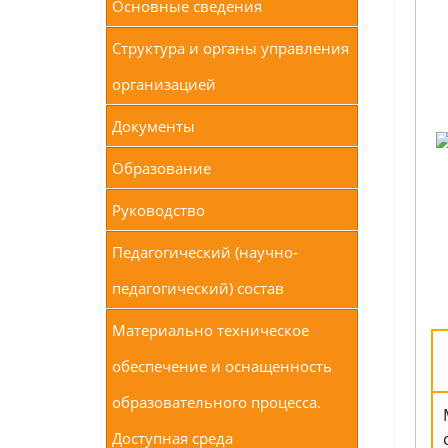
Основные сведения
Структура и органы управления
организацией
Документы
Образование
Руководство
Педагогический (научно-
педагогический) состав
Материально техническое
обеспечение и оснащенность
образовательного процесса.
Доступная среда