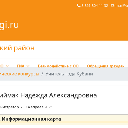
8-861-304-11-32
mail@t
gi.ru
ОО
ГИА
Взаимодействие с ОО
Обращения граждан
ические конкурсы
Учитель года Кубани
иймак Надежда Александровна
нистратор
14 апреля 2025
1.Информационная карта