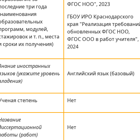
ФГОС НОО", 2023
последние три года
(наименования
ГБОУ ИРО Краснодарского
образовательных
края "Реализация требовани
программ, модулей,
обновленных ФГОС НОО,
стажировок и т. п., места
ФГОС ООО в работ учителя",
и сроки их получения)
2024
Знание иностранных
языков (укажите уровень
Английский язык (базовый)
владения)
Ученая степень
Нет
Название
диссертационной
Нет
работы (работ)