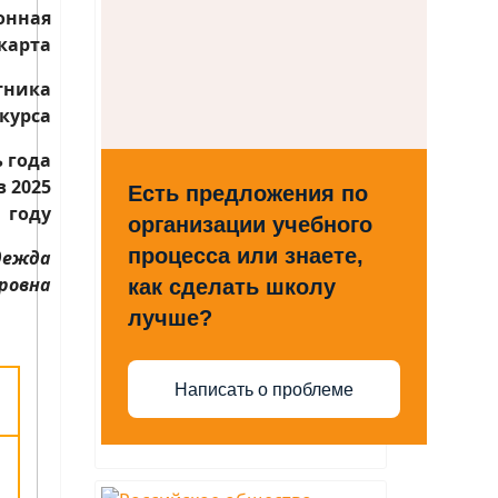
онная
карта
тника
курса
 года
в 2025
Есть предложения по
году
организации учебного
процесса или знаете,
дежда
ровна
как сделать школу
лучше?
Написать о проблеме