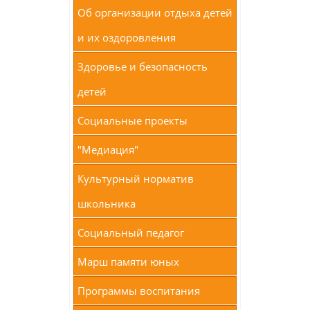
Об организации отдыха детей
и их оздоровления
Здоровье и безопасность
детей
Социальные проекты
"Медиация"
Культурный норматив
школьника
Социальный педагог
Марш памяти юных
Программы воспитания