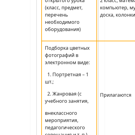
открытого урока
2 класс, матем
(класс, предмет,
компьютер, м
перечень
доска, колонки
необходимого
оборудования)
Подборка цветных
фотографий в
электронном виде:
1. Портретная – 1
шт.;
2. Жанровая (с
Прилагаются
учебного занятия,
внеклассного
мероприятия,
педагогического
совещания и т. п.) –