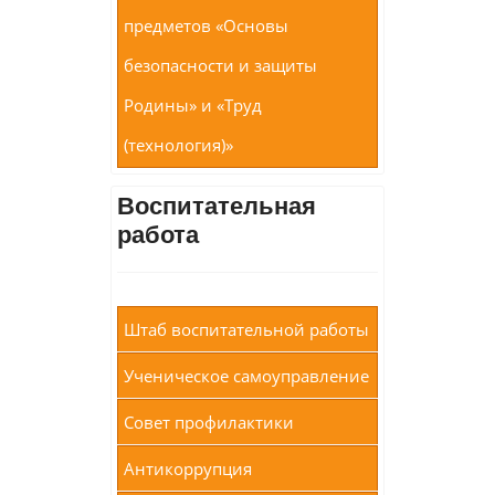
предметов «Основы
безопасности и защиты
Родины» и «Труд
(технология)»
Воспитательная
работа
Штаб воспитательной работы
Ученическое самоуправление
Совет профилактики
Антикоррупция