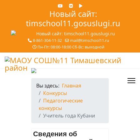
Новый сайт:
timschool11.gosuslugi.ru
8-861-304-11-32
mail@timschool11.ru
Пн-Пт: 08:00-18:00 Сб-Вс: выходной
Вы здесь:
Главная
Конкурсы
Педагогические
конкурсы
Учитель года Кубани
Сведения об