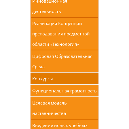
Инновационная
деятельность
Реализация Концепции
преподавания предметной
области «Технология»
Цифровая Образовательная
Среда
Конкурсы
Функциональная грамотность
Целевая модель
наставничества
Введение новых учебных