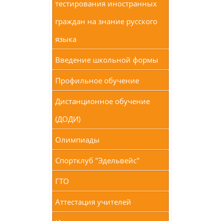
тестирования иностранных
граждан на знание русского
языка
Введение школьной формы
Профильное обучение
Дистанционное обучение
(ДОДИ)
Олимпиады
Спортклуб "Эдельвейс"
ГТО
Аттестация учителей