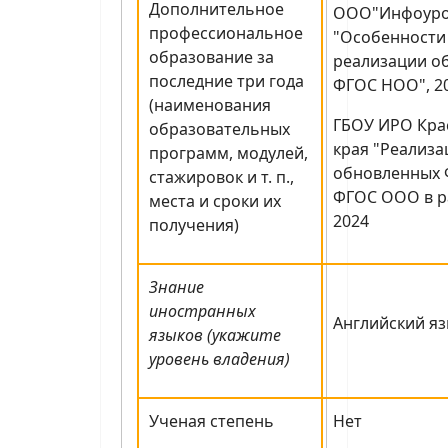
Дополнительное
ООО"Инфоуро
профессиональное
"Особенности
образование за
реализации о
последние три года
ФГОС НОО", 2
(наименования
ГБОУ ИРО Кра
образовательных
края "Реализ
программ, модулей,
обновленных 
стажировок и т. п.,
ФГОС ООО в ра
места и сроки их
2024
получения)
Знание
иностранных
Английский яз
языков (укажите
уровень владения)
Ученая степень
Нет