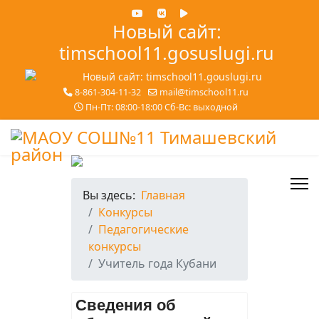
Новый сайт:
timschool11.gosuslugi.ru
8-861-304-11-32
mail@timschool11.ru
Пн-Пт: 08:00-18:00 Сб-Вс: выходной
Вы здесь:
Главная
Конкурсы
Педагогические
конкурсы
Учитель года Кубани
Сведения об