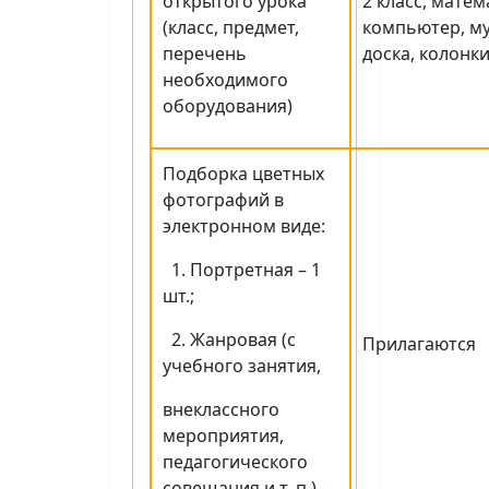
открытого урока
2 класс, матем
(класс, предмет,
компьютер, м
перечень
доска, колонки
необходимого
оборудования)
Подборка цветных
фотографий в
электронном виде:
1. Портретная – 1
шт.;
2. Жанровая (с
Прилагаются
учебного занятия,
внеклассного
мероприятия,
педагогического
совещания и т. п.) –