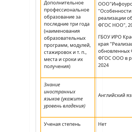
Дополнительное
ООО"Инфоуро
профессиональное
"Особенности
образование за
реализации о
последние три года
ФГОС НОО", 2
(наименования
ГБОУ ИРО Кра
образовательных
края "Реализ
программ, модулей,
обновленных 
стажировок и т. п.,
ФГОС ООО в ра
места и сроки их
2024
получения)
Знание
иностранных
Английский яз
языков (укажите
уровень владения)
Ученая степень
Нет