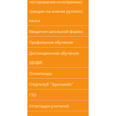
тестирования иностранных
граждан на знание русского
языка
Введение школьной формы
Профильное обучение
Дистанционное обучение
(ДОДИ)
Олимпиады
Спортклуб "Эдельвейс"
ГТО
Аттестация учителей