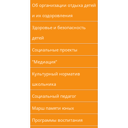
Об организации отдыха детей
и их оздоровления
Здоровье и безопасность
детей
Социальные проекты
"Медиация"
Культурный норматив
школьника
Социальный педагог
Марш памяти юных
Программы воспитания