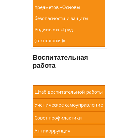
предметов «Основы
безопасности и защиты
Родины» и «Труд
(технология)»
Воспитательная
работа
Штаб воспитательной работы
Ученическое самоуправление
Совет профилактики
Антикоррупция