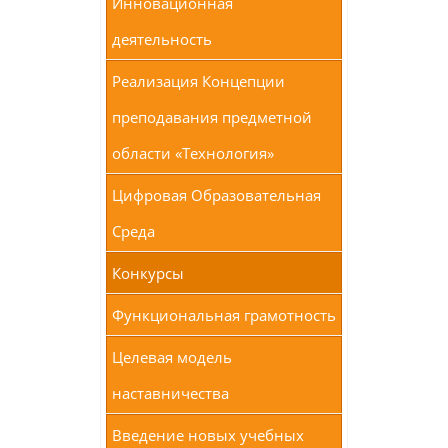
Инновационная
деятельность
Реализация Концепции
преподавания предметной
области «Технология»
Цифровая Образовательная
Среда
Конкурсы
Функциональная грамотность
Целевая модель
наставничества
Введение новых учебных