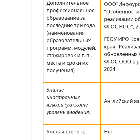
Дополнительное
ООО"Инфоуро
профессиональное
"Особенности
образование за
реализации о
последние три года
ФГОС НОО", 2
(наименования
ГБОУ ИРО Кра
образовательных
края "Реализ
программ, модулей,
обновленных 
стажировок и т. п.,
ФГОС ООО в ра
места и сроки их
2024
получения)
Знание
иностранных
Английский яз
языков (укажите
уровень владения)
Ученая степень
Нет