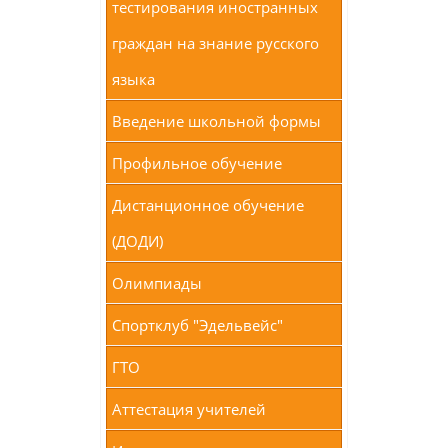
тестирования иностранных
граждан на знание русского
языка
Введение школьной формы
Профильное обучение
Дистанционное обучение
(ДОДИ)
Олимпиады
Спортклуб "Эдельвейс"
ГТО
Аттестация учителей