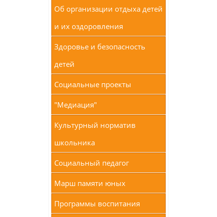
Об организации отдыха детей
и их оздоровления
Здоровье и безопасность
детей
Социальные проекты
"Медиация"
Культурный норматив
школьника
Социальный педагог
Марш памяти юных
Программы воспитания