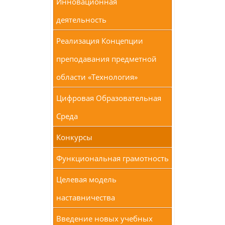
Инновационная
деятельность
Реализация Концепции
преподавания предметной
области «Технология»
Цифровая Образовательная
Среда
Конкурсы
Функциональная грамотность
Целевая модель
наставничества
Введение новых учебных