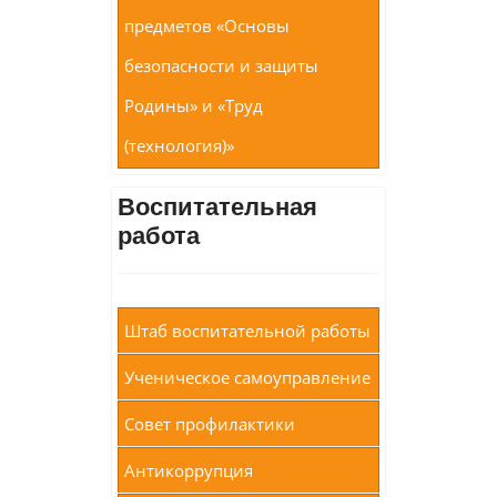
предметов «Основы
безопасности и защиты
Родины» и «Труд
(технология)»
Воспитательная
работа
Штаб воспитательной работы
Ученическое самоуправление
Совет профилактики
Антикоррупция