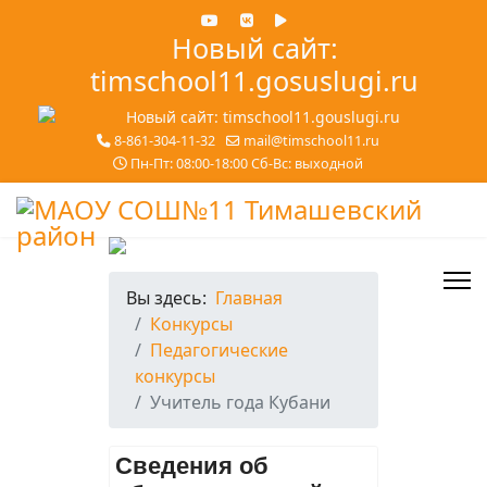
Новый сайт:
timschool11.gosuslugi.ru
8-861-304-11-32
mail@timschool11.ru
Пн-Пт: 08:00-18:00 Сб-Вс: выходной
Вы здесь:
Главная
Конкурсы
Педагогические
конкурсы
Учитель года Кубани
Сведения об