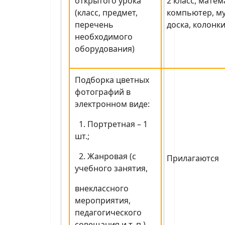
открытого урока
2 класс, матем
(класс, предмет,
компьютер, м
перечень
доска, колонки
необходимого
оборудования)
Подборка цветных
фотографий в
электронном виде:
1. Портретная – 1
шт.;
2. Жанровая (с
Прилагаются
учебного занятия,
внеклассного
мероприятия,
педагогического
совещания и т. п.) –