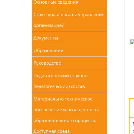
Основные сведения
Структура и органы управления
организацией
Документы
Образование
Руководство
Педагогический (научно-
педагогический) состав
Материально техническое
обеспечение и оснащенность
образовательного процесса.
Доступная среда