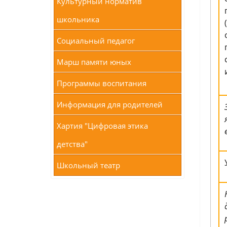
Культурный норматив
школьника
Социальный педагог
Марш памяти юных
Программы воспитания
Информация для родителей
Хартия "Цифровая этика
детства"
Школьный театр