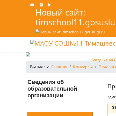
Новый сайт:
timschool11.gosuslu
Сведения об 
Вы здесь:
Главная
Конкурсы
Педагог
Сведения об
Пр
образовательной
организации
Адми
0