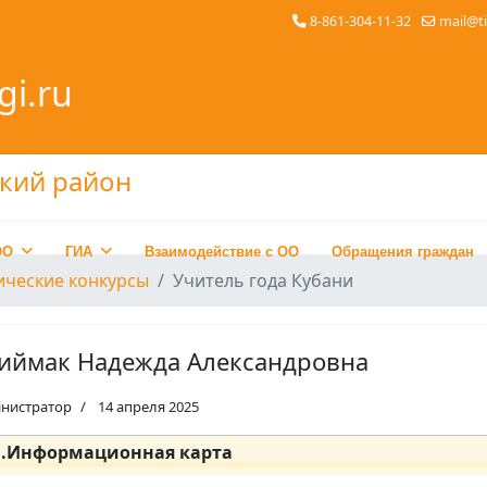
8-861-304-11-32
mail@t
gi.ru
ОО
ГИА
Взаимодействие с ОО
Обращения граждан
ические конкурсы
Учитель года Кубани
иймак Надежда Александровна
нистратор
14 апреля 2025
1.Информационная карта