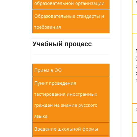
образовательной организации
Образовательные стандарты и
требования
Учебный процесс
Прием в ОО
Пункт проведения
тестирования иностранных
граждан на знание русского
языка
Введение школьной формы