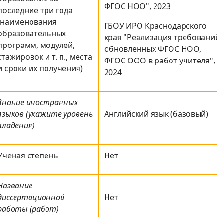
ФГОС НОО", 2023
последние три года
(наименования
ГБОУ ИРО Краснодарского
образовательных
края "Реализация требовани
программ, модулей,
обновленных ФГОС НОО,
стажировок и т. п., места
ФГОС ООО в работ учителя",
и сроки их получения)
2024
Знание иностранных
языков (укажите уровень
Английский язык (базовый)
владения)
Ученая степень
Нет
Название
диссертационной
Нет
работы (работ)