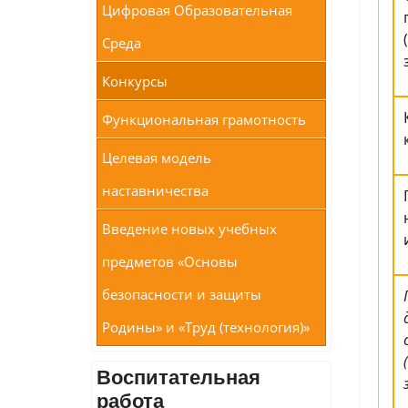
Цифровая Образовательная
Среда
Конкурсы
Функциональная грамотность
Целевая модель
наставничества
Введение новых учебных
предметов «Основы
безопасности и защиты
Родины» и «Труд (технология)»
Воспитательная
работа