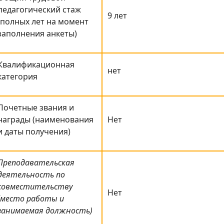
педагогический стаж
9 лет
(полных лет на момент
заполнения анкеты)
Квалификационная
нет
категория
Почетные звания и
награды (наименования
Нет
и даты получения)
Преподавательская
деятельность по
совместительству
Нет
(место работы и
занимаемая должность)