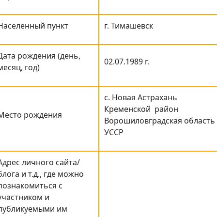
Населенный пункт
г. Тимашевск
Дата рождения (день,
02.07.1989 г.
месяц, год)
с. Новая Астрахань
Кременской район
Место рождения
Ворошиловградская область
УССР
Адрес личного сайта/
блога и т.д., где можно
познакомиться с
участником и
публикуемыми им