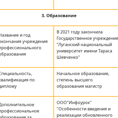
3. Образование
В 2021 году закончила
Название и год
Государственное учреждени
окончания учреждения
"Луганский национальный
профессионального
университет имени Тараса
образования
Шевченко"
Специальность,
Начальное образование,
квалификация по
степень высшего
диплому
образования магистр
ООО"Инфоурок"
Дополнительное
"Особенности введения и
профессиональное
реализации обновленного
образование за