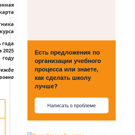
онная
карта
тника
курса
 года
в 2025
Есть предложения по
году
организации учебного
процесса или знаете,
дежда
ровна
как сделать школу
лучше?
Написать о проблеме