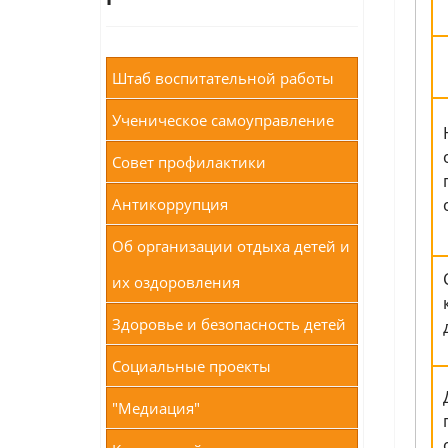
Штаб воспитательной работы
Ученическое самоуправление
Совет профилактики
Антикоррупция
Об организации отдыха детей и
их оздоровления
Здоровье и безопасность детей
Социальные проекты
"Медиация"