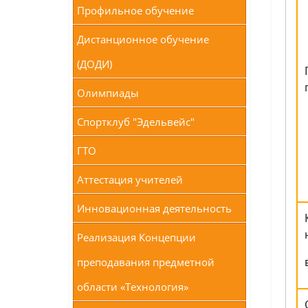
Профильное обучение
Дистанционное обучение
(ДОДИ)
Олимпиады
Спортклуб "Эдельвейс"
ГТО
Аттестация учителей
Инновационная деятельность
Реализация Концепции
преподавания предметной
области «Технология»