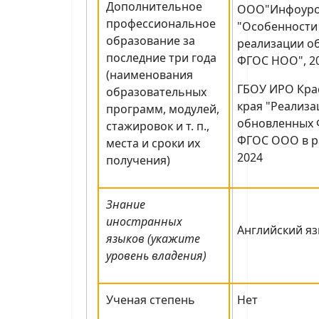
Дополнительное
ООО"Инфоуро
профессиональное
"Особенности
образование за
реализации о
последние три года
ФГОС НОО", 2
(наименования
ГБОУ ИРО Кра
образовательных
края "Реализ
программ, модулей,
обновленных 
стажировок и т. п.,
ФГОС ООО в ра
места и сроки их
2024
получения)
Знание
иностранных
Английский яз
языков (укажите
уровень владения)
Ученая степень
Нет