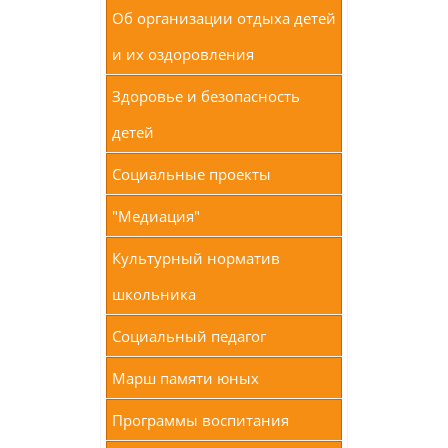
Об организации отдыха детей
и их оздоровления
Здоровье и безопасность
детей
Социальные проекты
"Медиация"
Культурный норматив
школьника
Социальный педагог
Марш памяти юных
Программы воспитания