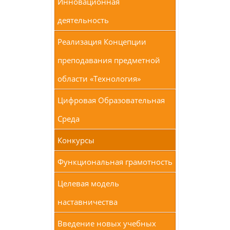
Инновационная
деятельность
Реализация Концепции
преподавания предметной
области «Технология»
Цифровая Образовательная
Среда
Конкурсы
Функциональная грамотность
Целевая модель
наставничества
Введение новых учебных