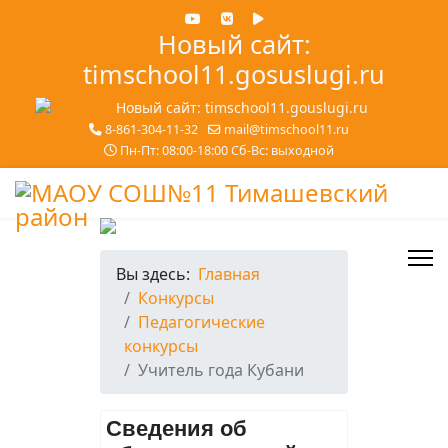
Новый сайт:
timschool11.gosuslugi.ru
8-861-304-11-32
mail@timschool11.ru
Пн-Пт: 08:00-18:00 Сб-Вс: выходной
Вы здесь:
Главная
Конкурсы
Педагогические
конкурсы
Учитель года Кубани
Сведения об