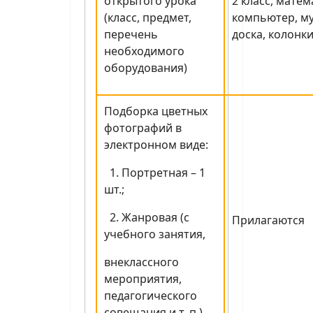
открытого урока
2 класс, матем
(класс, предмет,
компьютер, м
перечень
доска, колонки
необходимого
оборудования)
Подборка цветных
фотографий в
электронном виде:
1. Портретная – 1
шт.;
2. Жанровая (с
Прилагаются
учебного занятия,
внеклассного
мероприятия,
педагогического
совещания и т. п.) –