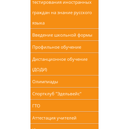
тестирования иностранных
граждан на знание русского
языка
Введение школьной формы
Профильное обучение
Дистанционное обучение
(ДОДИ)
Олимпиады
Спортклуб "Эдельвейс"
ГТО
Аттестация учителей