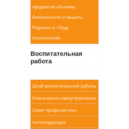
предметов «Основы
безопасности и защиты
Родины» и «Труд
(технология)»
Воспитательная
работа
Штаб воспитательной работы
Ученическое самоуправление
Совет профилактики
Антикоррупция