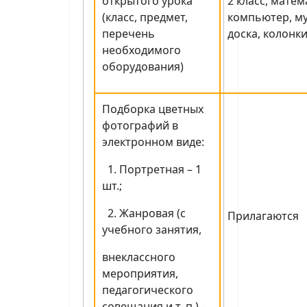
открытого урока
2 класс, матем
(класс, предмет,
компьютер, м
перечень
доска, колонки
необходимого
оборудования)
Подборка цветных
фотографий в
электронном виде:
1. Портретная – 1
шт.;
2. Жанровая (с
Прилагаются
учебного занятия,
внеклассного
мероприятия,
педагогического
совещания и т. п.) –