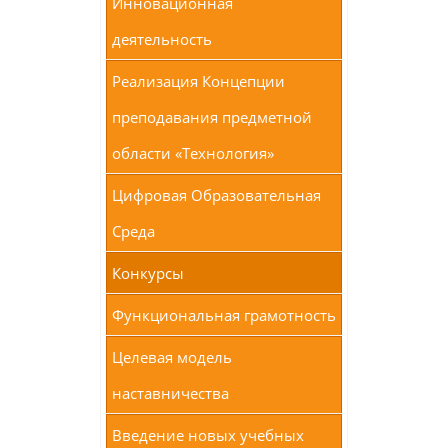
Инновационная
деятельность
Реализация Концепции
преподавания предметной
области «Технология»
Цифровая Образовательная
Среда
Конкурсы
Функциональная грамотность
Целевая модель
наставничества
Введение новых учебных