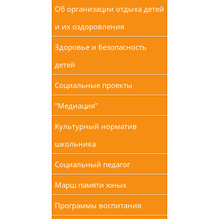
Об организации отдыха детей
и их оздоровления
Здоровье и безопасность
детей
Социальные проекты
"Медиация"
Культурный норматив
школьника
Социальный педагог
Марш памяти юных
Программы воспитания