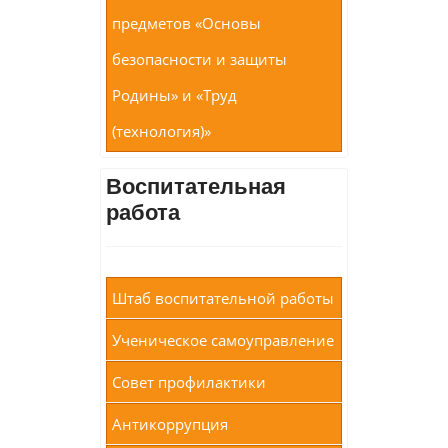
предметов «Основы
безопасности и защиты
Родины» и «Труд
(технология)»
Воспитательная
работа
Штаб воспитательной работы
Ученическое самоуправление
Совет профилактики
Антикоррупция