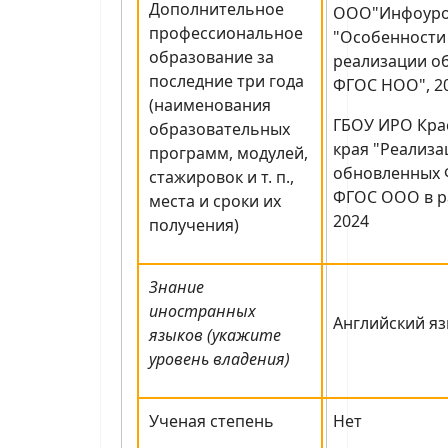
Дополнительное
ООО"Инфоуро
профессиональное
"Особенности
образование за
реализации о
последние три года
ФГОС НОО", 2
(наименования
ГБОУ ИРО Кра
образовательных
края "Реализ
программ, модулей,
обновленных 
стажировок и т. п.,
ФГОС ООО в ра
места и сроки их
2024
получения)
Знание
иностранных
Английский яз
языков (укажите
уровень владения)
Ученая степень
Нет