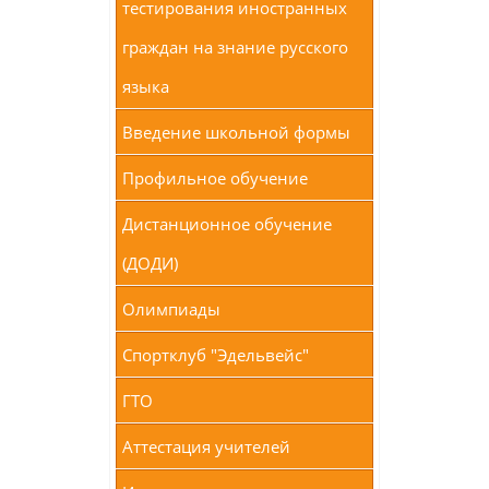
тестирования иностранных
граждан на знание русского
языка
Введение школьной формы
Профильное обучение
Дистанционное обучение
(ДОДИ)
Олимпиады
Спортклуб "Эдельвейс"
ГТО
Аттестация учителей