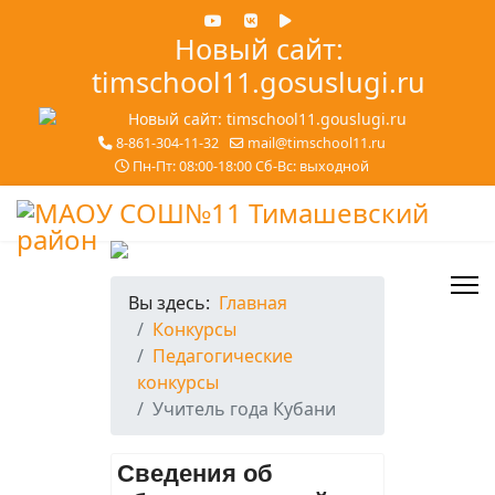
Новый сайт:
timschool11.gosuslugi.ru
8-861-304-11-32
mail@timschool11.ru
Пн-Пт: 08:00-18:00 Сб-Вс: выходной
Вы здесь:
Главная
Конкурсы
Педагогические
конкурсы
Учитель года Кубани
Сведения об