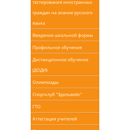
тестирования иностранных
граждан на знание русского
языка
Введение школьной формы
Профильное обучение
Дистанционное обучение
(ДОДИ)
Олимпиады
Спортклуб "Эдельвейс"
ГТО
Аттестация учителей