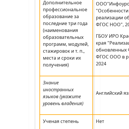
Дополнительное
ООО"Инфоуро
профессиональное
"Особенности
образование за
реализации о
последние три года
ФГОС НОО", 2
(наименования
ГБОУ ИРО Кра
образовательных
края "Реализ
программ, модулей,
обновленных 
стажировок и т. п.,
ФГОС ООО в ра
места и сроки их
2024
получения)
Знание
иностранных
Английский яз
языков (укажите
уровень владения)
Ученая степень
Нет