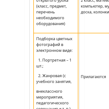
открытого урока
2 класс, матем
(класс, предмет,
компьютер, м
перечень
доска, колонки
необходимого
оборудования)
Подборка цветных
фотографий в
электронном виде:
1. Портретная – 1
шт.;
2. Жанровая (с
Прилагаются
учебного занятия,
внеклассного
мероприятия,
педагогического
совещания и т. п.) –