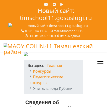
Новый сайт:
timschool11.gosuslugi.ru
8-861-304-11-32
mail@timschool11.ru
Пн-Пт: 08:00-18:00 Сб-Вс: выходной
Вы здесь:
Главная
Конкурсы
Педагогические
конкурсы
Учитель года Кубани
Сведения об