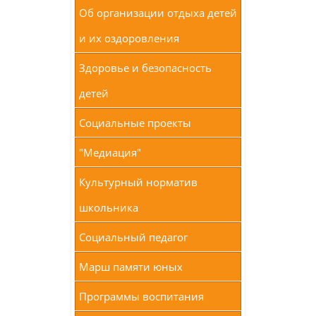
Об организации отдыха детей
и их оздоровления
Здоровье и безопасность
детей
Социальные проекты
"Медиация"
Культурный норматив
школьника
Социальный педагог
Марш памяти юных
Программы воспитания