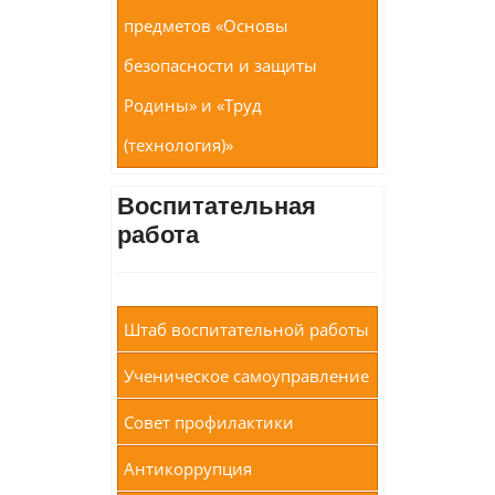
предметов «Основы
безопасности и защиты
Родины» и «Труд
(технология)»
Воспитательная
работа
Штаб воспитательной работы
Ученическое самоуправление
Совет профилактики
Антикоррупция