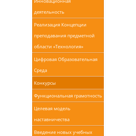
Инновационная
деятельность
Реализация Концепции
преподавания предметной
области «Технология»
Цифровая Образовательная
Среда
Конкурсы
Функциональная грамотность
Целевая модель
наставничества
Введение новых учебных