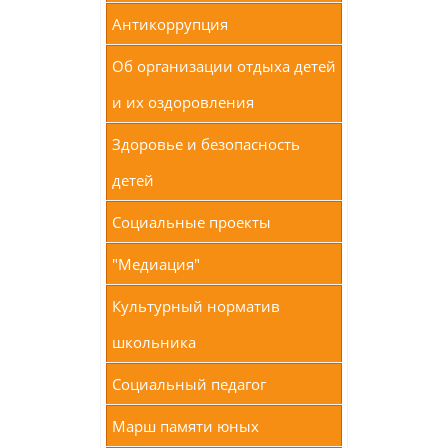
Антикоррупция
Об организации отдыха детей
и их оздоровления
Здоровье и безопасность
детей
Социальные проекты
"Медиация"
Культурный норматив
школьника
Социальный педагог
Марш памяти юных