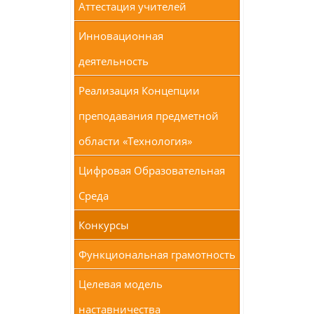
Аттестация учителей
Инновационная
деятельность
Реализация Концепции
преподавания предметной
области «Технология»
Цифровая Образовательная
Среда
Конкурсы
Функциональная грамотность
Целевая модель
наставничества