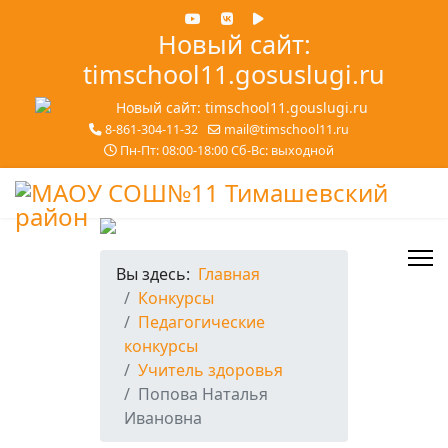
Новый сайт:
timschool11.gosuslugi.ru
8-861-304-11-32
mail@timschool11.ru
Пн-Пт: 08:00-18:00 Сб-Вс: выходной
Вы здесь:
Главная
Конкурсы
Педагогические
конкурсы
Учитель здоровья
Попова Наталья
Ивановна