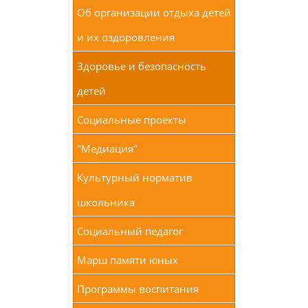
Об организации отдыха детей
и их оздоровления
Здоровье и безопасность
детей
Социальные проекты
"Медиация"
Культурный норматив
школьника
Социальный педагог
Марш памяти юных
Программы воспитания