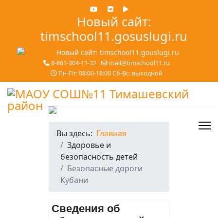
Новый сайт:
timschool11.gosuslugi.ru
8-861-304-11-32
mail@timschool11.ru
Пн-Пт: 08:00-18:00 Сб-Вс: выходной
Вы здесь:
Главная
Здоровье и
безопасность детей
Безопасные дороги
Кубани
Сведения об