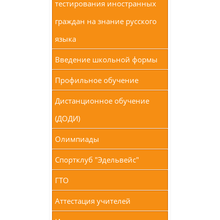
тестирования иностранных
граждан на знание русского
языка
Введение школьной формы
Профильное обучение
Дистанционное обучение
(ДОДИ)
Олимпиады
Спортклуб "Эдельвейс"
ГТО
Аттестация учителей