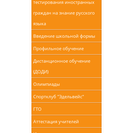
тестирования иностранных
граждан на знание русского
языка
Введение школьной формы
Профильное обучение
Дистанционное обучение
(ДОДИ)
Олимпиады
Спортклуб "Эдельвейс"
ГТО
Аттестация учителей