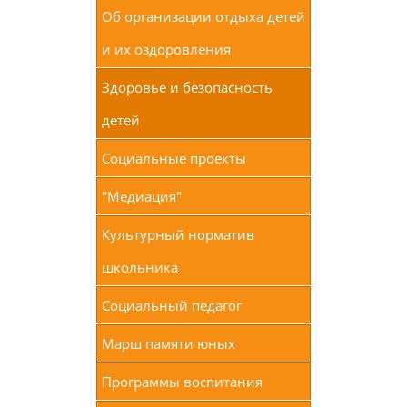
Об организации отдыха детей
и их оздоровления
Здоровье и безопасность
детей
Социальные проекты
"Медиация"
Культурный норматив
школьника
Социальный педагог
Марш памяти юных
Программы воспитания