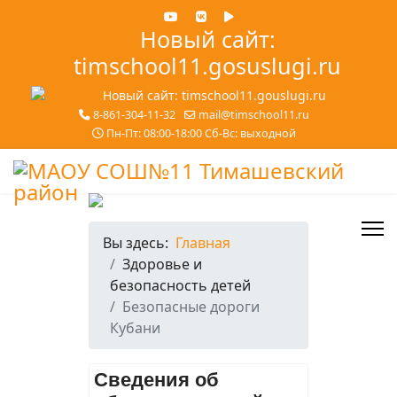
Новый сайт:
timschool11.gosuslugi.ru
8-861-304-11-32
mail@timschool11.ru
Пн-Пт: 08:00-18:00 Сб-Вс: выходной
Вы здесь:
Главная
Здоровье и
безопасность детей
Безопасные дороги
Кубани
Сведения об