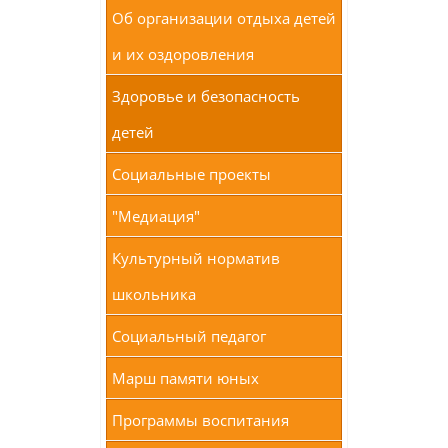
Об организации отдыха детей
и их оздоровления
Здоровье и безопасность
детей
Социальные проекты
"Медиация"
Культурный норматив
школьника
Социальный педагог
Марш памяти юных
Программы воспитания