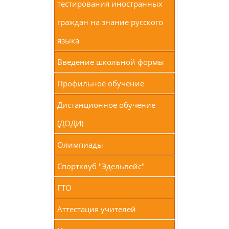
тестирования иностранных
граждан на знание русского
языка
Введение школьной формы
Профильное обучение
Дистанционное обучение
(ДОДИ)
Олимпиады
Спортклуб "Эдельвейс"
ГТО
Аттестация учителей