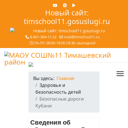
Новый сайт:
timschool11.gosuslugi.ru
8-861-304-11-32
mail@timschool11.ru
Пн-Пт: 08:00-18:00 Сб-Вс: выходной
Вы здесь:
Главная
Здоровье и
безопасность детей
Безопасные дороги
Кубани
Сведения об