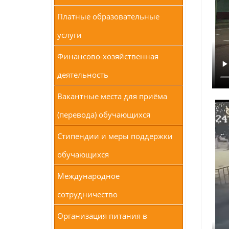
Платные образовательные
услуги
Финансово-хозяйственная
деятельность
Вакантные места для приёма
(перевода) обучающихся
Стипендии и меры поддержки
обучающихся
Международное
сотрудничество
Организация питания в