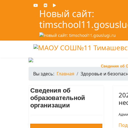
Новый сайт:
timschool11.gosuslu
Сведения об 
Вы здесь:
Главная
Здоровье и безопасн
Сведения об
20
образовательной
не
организации
Адми
Под