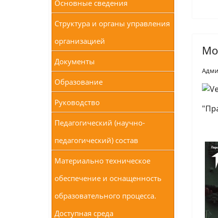
Основные сведения
Структура и органы управления
организацией
Мо
Документы
Адми
Образование
Руководство
"Пр
Педагогический (научно-
педагогический) состав
Материально техническое
обеспечение и оснащенность
образовательного процесса.
Доступная среда