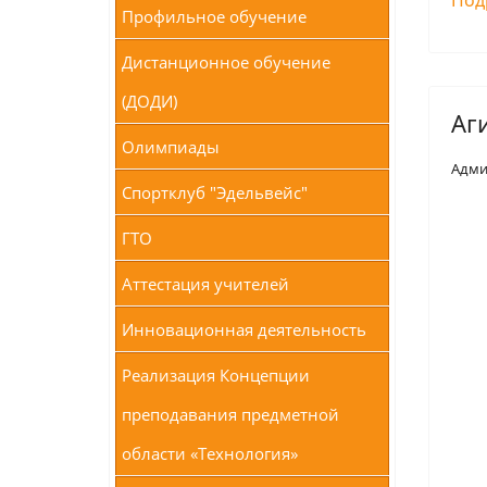
Под
Профильное обучение
Дистанционное обучение
(ДОДИ)
Аг
Олимпиады
Адми
Спортклуб "Эдельвейс"
ГТО
Аттестация учителей
Инновационная деятельность
Реализация Концепции
преподавания предметной
области «Технология»