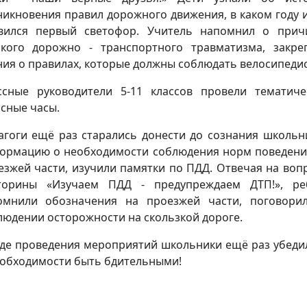
никновения правил дорожного движения, в каком году и
вился первый светофор. Учитель напомнил о прич
ского дорожно - транспортного травматизма, закре
ния о правилах, которые должны соблюдать велосипеди
ссные руководители 5-11 классов провели тематиче
ссные часы.
агоги ещё раз старались донести до сознания школьн
ормацию о необходимости соблюдения норм поведени
езжей части, изучили памятки по ПДД. Отвечая на воп
торины «Изучаем ПДД - предупреждаем ДТП!», ре
омнили обозначения на проезжей части, поговори
людении осторожности на скользкой дороге.
оде проведения мероприятий школьники ещё раз убеди
еобходимости быть бдительными!