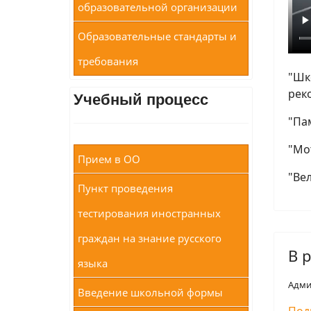
образовательной организации
Образовательные стандарты и
требования
"Шк
рек
Учебный процесс
"Па
"Мо
Прием в ОО
"Ве
Пункт проведения
тестирования иностранных
граждан на знание русского
В 
языка
Адми
Введение школьной формы