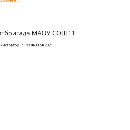
робнее…
итбригада МАОУ СОШ11
нистратор
11 января 2021