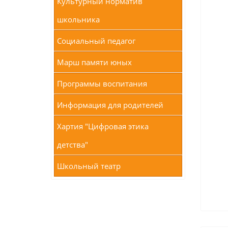
Культурный норматив
школьника
Социальный педагог
Марш памяти юных
Программы воспитания
Информация для родителей
Хартия "Цифровая этика
детства"
Школьный театр