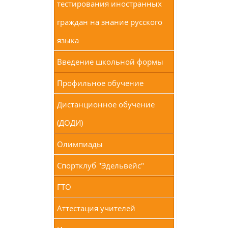
тестирования иностранных
граждан на знание русского
языка
Введение школьной формы
Профильное обучение
Дистанционное обучение
(ДОДИ)
Олимпиады
Спортклуб "Эдельвейс"
ГТО
Аттестация учителей