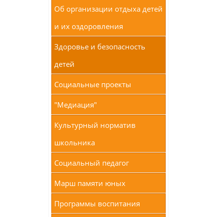
Об организации отдыха детей
и их оздоровления
Здоровье и безопасность
детей
Социальные проекты
"Медиация"
Культурный норматив
школьника
Социальный педагог
Марш памяти юных
Программы воспитания