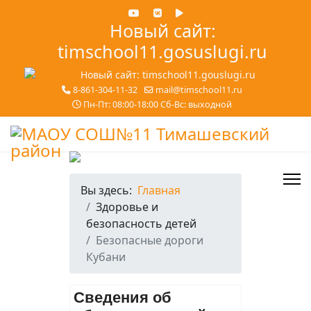
Новый сайт:
timschool11.gosuslugi.ru
8-861-304-11-32
mail@timschool11.ru
Пн-Пт: 08:00-18:00 Сб-Вс: выходной
Вы здесь:
Главная
Здоровье и
безопасность детей
Безопасные дороги
Кубани
Сведения об