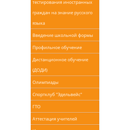
тестирования иностранных
граждан на знание русского
языка
Введение школьной формы
Профильное обучение
Дистанционное обучение
(ДОДИ)
Олимпиады
Спортклуб "Эдельвейс"
ГТО
Аттестация учителей