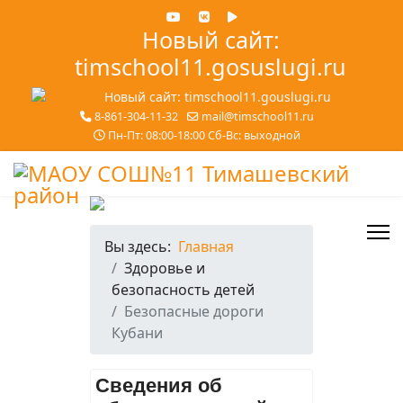
Новый сайт:
timschool11.gosuslugi.ru
8-861-304-11-32
mail@timschool11.ru
Пн-Пт: 08:00-18:00 Сб-Вс: выходной
Вы здесь:
Главная
Здоровье и
безопасность детей
Безопасные дороги
Кубани
Сведения об