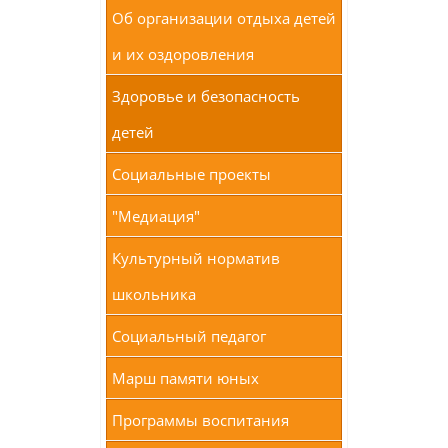
Об организации отдыха детей
и их оздоровления
Здоровье и безопасность
детей
Социальные проекты
"Медиация"
Культурный норматив
школьника
Социальный педагог
Марш памяти юных
Программы воспитания