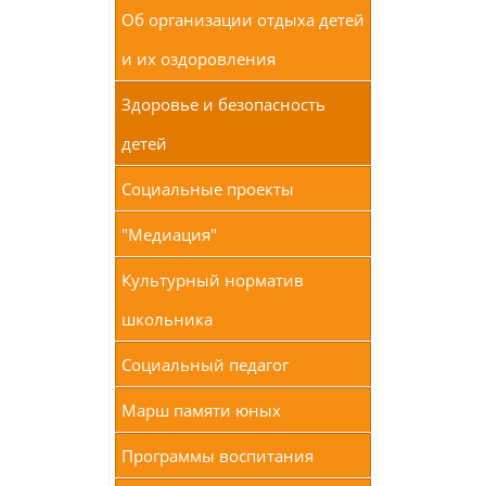
Об организации отдыха детей
и их оздоровления
Здоровье и безопасность
детей
Социальные проекты
"Медиация"
Культурный норматив
школьника
Социальный педагог
Марш памяти юных
Программы воспитания