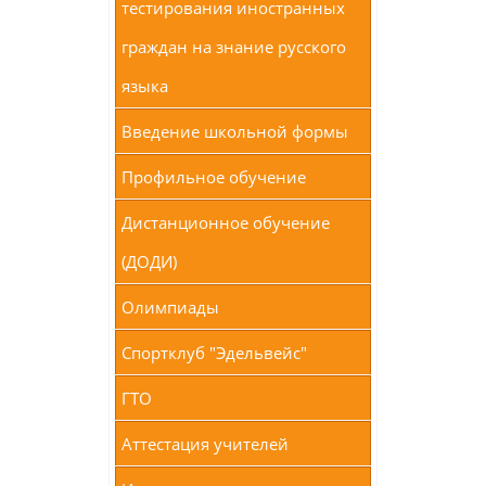
тестирования иностранных
граждан на знание русского
языка
Введение школьной формы
Профильное обучение
Дистанционное обучение
(ДОДИ)
Олимпиады
Спортклуб "Эдельвейс"
ГТО
Аттестация учителей