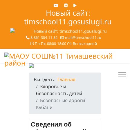
Новый сайт:
timschool11.gosuslugi.ru
8-861-304-11-32
mail@timschool11.ru
Пн-Пт: 08:00-18:00 Сб-Вс: выходной
Вы здесь:
Главная
Здоровье и
безопасность детей
Безопасные дороги
Кубани
Сведения об