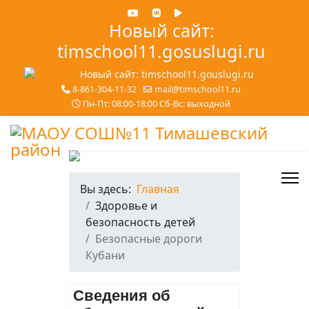
Новый сайт:
timschool11.gosuslugi.ru
8-861-304-11-32
mail@timschool11.ru
Пн-Пт: 08:00-18:00 Сб-Вс: выходной
Вы здесь:
Главная
Здоровье и
безопасность детей
Безопасные дороги
Кубани
Сведения об