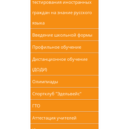
тестирования иностранных
граждан на знание русского
языка
Введение школьной формы
Профильное обучение
Дистанционное обучение
(ДОДИ)
Олимпиады
Спортклуб "Эдельвейс"
ГТО
Аттестация учителей