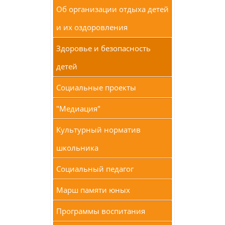
Об организации отдыха детей
и их оздоровления
Здоровье и безопасность
детей
Социальные проекты
"Медиация"
Культурный норматив
школьника
Социальный педагог
Марш памяти юных
Программы воспитания