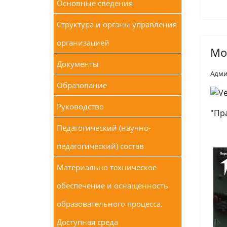
Основные сведения
Структура и органы управления
организацией
Мо
Документы
Адми
Образование
Руководство
"Пр
Педагогический (научно-
педагогический) состав
Материально техническое
обеспечение и оснащенность
образовательного процесса.
Доступная среда