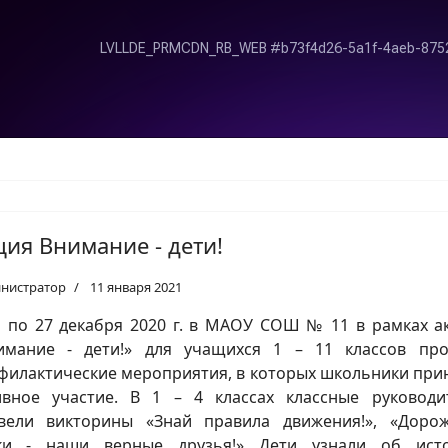
ция Внимание - дети!
нистратор
11 января 2021
1 по 27 декабря 2020 г. в МАОУ СОШ № 11 в рамках а
имание - дети!» для учащихся 1 – 11 классов пр
филактические мероприятия, в которых школьники при
ивное участие. В 1 – 4 классах классные руководи
вели викторины «Знай правила движения!», «Доро
ки - наши верные друзья!» Дети узнали об ист