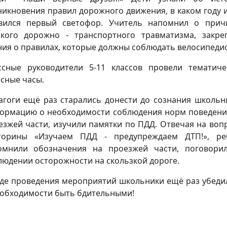
никновения правил дорожного движения, в каком году и
вился первый светофор. Учитель напомнил о прич
ского дорожно - транспортного травматизма, закре
ния о правилах, которые должны соблюдать велосипеди
ссные руководители 5-11 классов провели тематиче
ссные часы.
агоги ещё раз старались донести до сознания школьн
ормацию о необходимости соблюдения норм поведени
езжей части, изучили памятки по ПДД. Отвечая на воп
торины «Изучаем ПДД - предупреждаем ДТП!», ре
омнили обозначения на проезжей части, поговори
людении осторожности на скользкой дороге.
оде проведения мероприятий школьники ещё раз убеди
еобходимости быть бдительными!