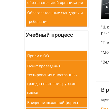
образовательной организации
Образовательные стандарты и
требования
"Шк
рек
Учебный процесс
"Па
"Мо
Прием в ОО
"Ве
Пункт проведения
тестирования иностранных
граждан на знание русского
В 
языка
Адми
Введение школьной формы