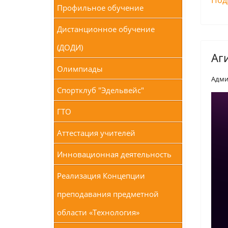
Под
Профильное обучение
Дистанционное обучение
(ДОДИ)
Аг
Олимпиады
Адми
Спортклуб "Эдельвейс"
ГТО
Аттестация учителей
Инновационная деятельность
Реализация Концепции
преподавания предметной
области «Технология»