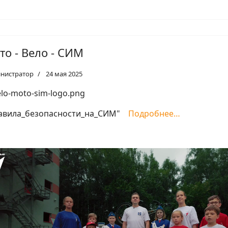
то - Вело - СИМ
нистратор
24 мая 2025
авила_безопасности_на_СИМ"
Подробнее…