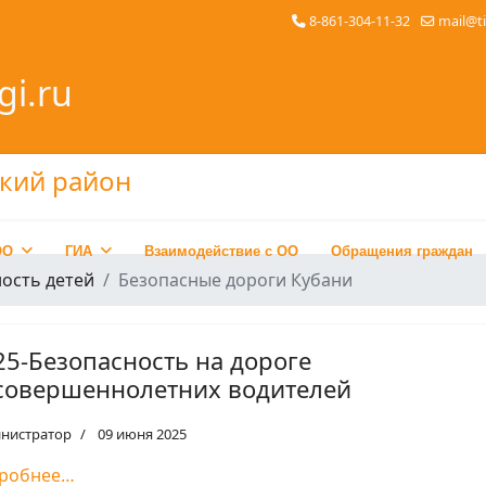
8-861-304-11-32
mail@t
gi.ru
ОО
ГИА
Взаимодействие с ОО
Обращения граждан
ость детей
Безопасные дороги Кубани
25-Безопасность на дороге
совершеннолетних водителей
нистратор
09 июня 2025
робнее…