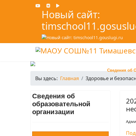
Новый сайт:
timschool11.gosuslu
Сведения об 
Вы здесь:
Главная
Здоровье и безопасн
Сведения об
20
образовательной
не
организации
Адми
Под