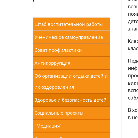
воз
поя
дет
Штаб воспитательной работы
зна
Ученическое самоуправление
Кла
кла
Совет профилактики
Пед
Антикоррупция
инф
про
Об организации отдыха детей и
вик
их оздоровления
всп
соб
Здоровье и безопасность детей
В х
Социальные проекты
в н
"Медиация"