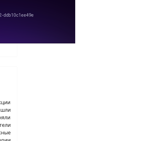
кции
ошли
няли
тели
жные
ории