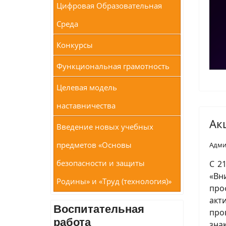
Цифровая Образовательная
Среда
Конкурсы
Функциональная грамотность
Целевая модель
наставничества
Ак
Введение новых учебных
предметов «Основы
Адми
безопасности и защиты
С 2
«Вн
Родины» и «Труд (технология)»
про
акт
Воспитательная
про
работа
зна