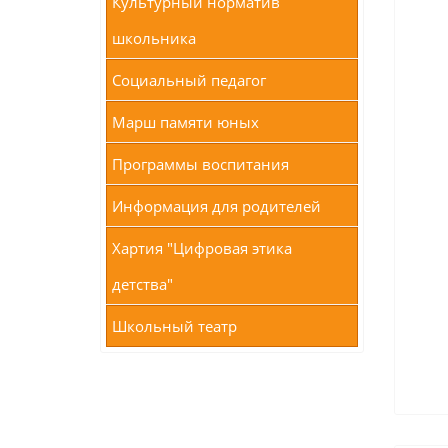
Культурный норматив
школьника
Социальный педагог
Марш памяти юных
Программы воспитания
Информация для родителей
Хартия "Цифровая этика
детства"
Школьный театр