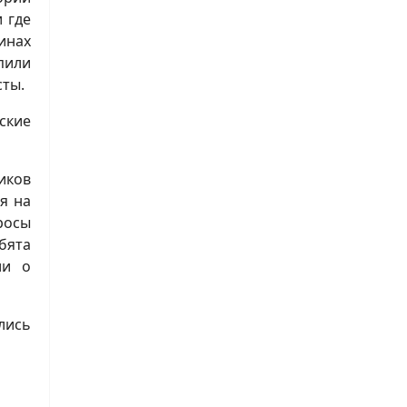
 где
инах
пили
сты.
ские
иков
я на
росы
бята
ли о
лись