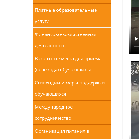
Платные образовательные
услуги
Финансово-хозяйственная
деятельность
Вакантные места для приёма
(перевода) обучающихся
Стипендии и меры поддержки
обучающихся
Международное
сотрудничество
Организация питания в