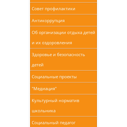
Совет профилактики
Антикоррупция
Об организации отдыха детей
и их оздоровления
Здоровье и безопасность
детей
Социальные проекты
"Медиация"
Культурный норматив
школьника
Социальный педагог