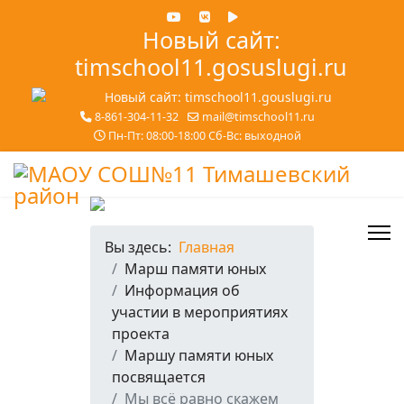
Новый сайт:
timschool11.gosuslugi.ru
8-861-304-11-32
mail@timschool11.ru
Пн-Пт: 08:00-18:00 Сб-Вс: выходной
Вы здесь:
Главная
Марш памяти юных
Информация об
участии в мероприятиях
проекта
Маршу памяти юных
посвящается
Мы всё равно скажем