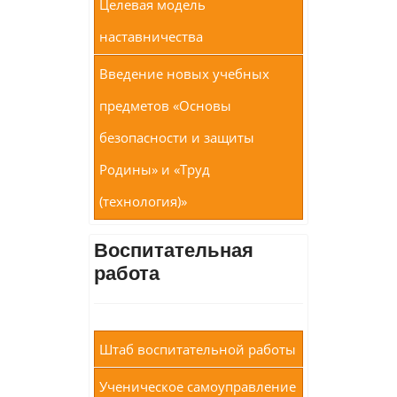
Целевая модель
наставничества
Введение новых учебных
предметов «Основы
безопасности и защиты
Родины» и «Труд
(технология)»
Воспитательная
работа
Штаб воспитательной работы
Ученическое самоуправление