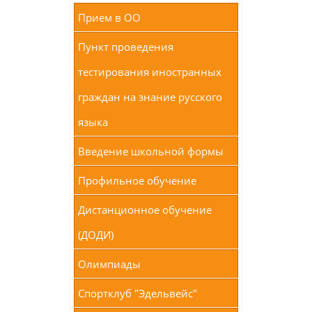
Прием в ОО
Пункт проведения
тестирования иностранных
граждан на знание русского
языка
Введение школьной формы
Профильное обучение
Дистанционное обучение
(ДОДИ)
Олимпиады
Спортклуб "Эдельвейс"