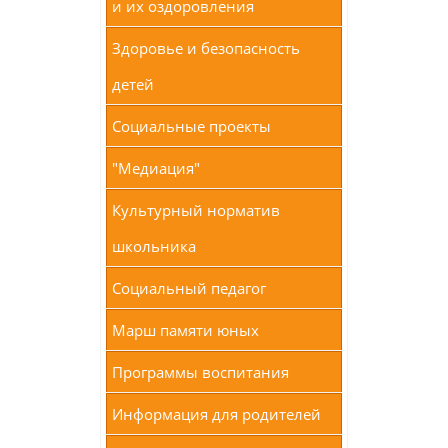
и их оздоровления
Здоровье и безопасность
детей
Социальные проекты
"Медиация"
Культурный норматив
школьника
Социальный педагог
Марш памяти юных
Программы воспитания
Информация для родителей