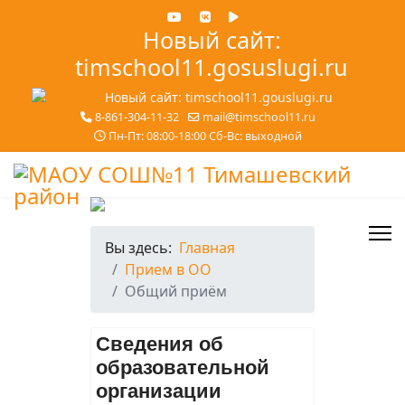
Новый сайт:
timschool11.gosuslugi.ru
8-861-304-11-32
mail@timschool11.ru
Пн-Пт: 08:00-18:00 Сб-Вс: выходной
Вы здесь:
Главная
Прием в ОО
Общий приём
Сведения об
образовательной
организации