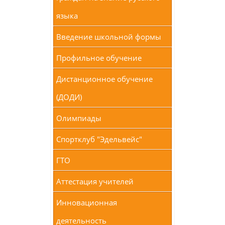
языка
Введение школьной формы
Профильное обучение
Дистанционное обучение
(ДОДИ)
Олимпиады
Спортклуб "Эдельвейс"
ГТО
Аттестация учителей
Инновационная
деятельность