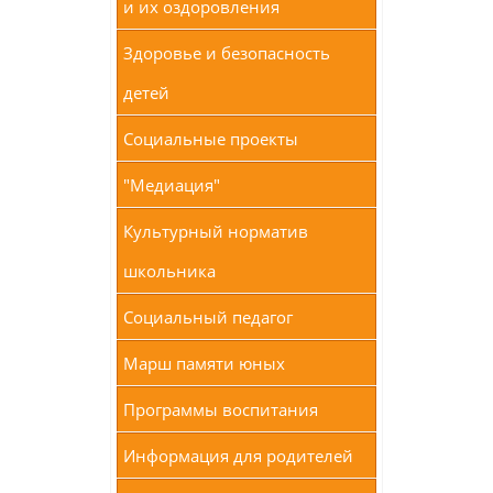
и их оздоровления
Здоровье и безопасность
детей
Социальные проекты
"Медиация"
Культурный норматив
школьника
Социальный педагог
Марш памяти юных
Программы воспитания
Информация для родителей