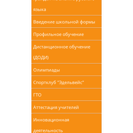
языка
Введение школьной формы
Профильное обучение
Дистанционное обучение
(ДОДИ)
Олимпиады
Спортклуб "Эдельвейс"
ГТО
Аттестация учителей
Инновационная
деятельность