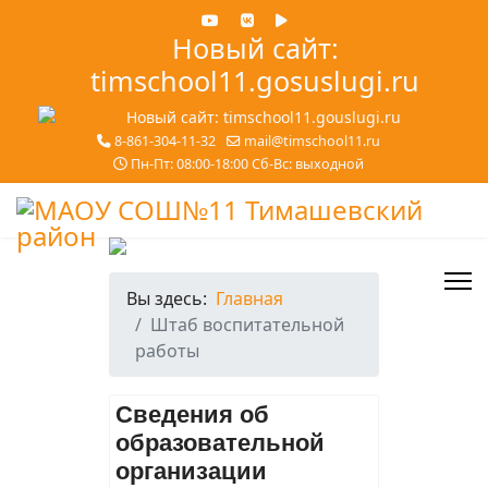
Новый сайт:
timschool11.gosuslugi.ru
8-861-304-11-32
mail@timschool11.ru
Пн-Пт: 08:00-18:00 Сб-Вс: выходной
Вы здесь:
Главная
Штаб воспитательной
работы
Сведения об
образовательной
организации