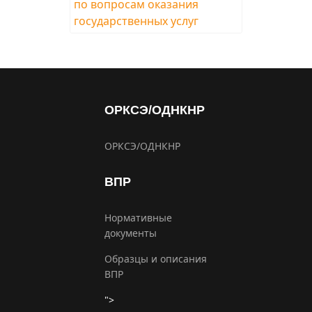
ОРКСЭ/ОДНКНР
ОРКСЭ/ОДНКНР
ВПР
Нормативные
документы
Образцы и описания
ВПР
">