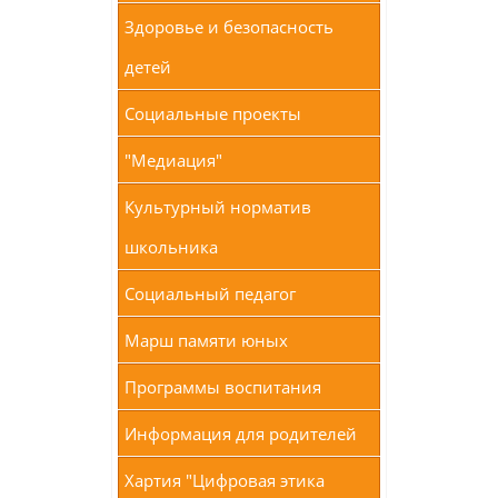
Здоровье и безопасность
детей
Социальные проекты
"Медиация"
Культурный норматив
школьника
Социальный педагог
Марш памяти юных
Программы воспитания
Информация для родителей
Хартия "Цифровая этика