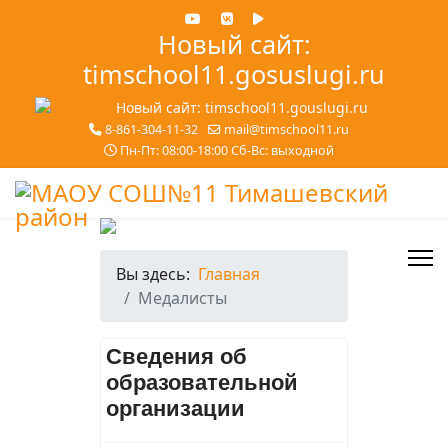
Новый сайт:
timschool11.gosuslugi.ru
8-861-304-11-32
mail@timschool11.ru
Пн-Пт: 08:00-18:00 Сб-Вс: выходной
Вы здесь:
Главная
Медалисты
Сведения об
образовательной
организации