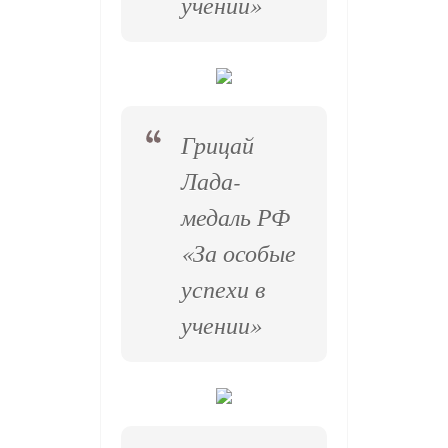
учении»
Грицай
Лада-
медаль РФ
«За особые
успехи в
учении»