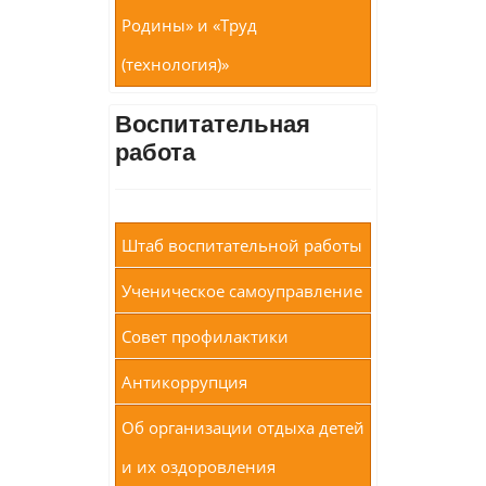
Родины» и «Труд
(технология)»
Воспитательная
работа
Штаб воспитательной работы
Ученическое самоуправление
Совет профилактики
Антикоррупция
Об организации отдыха детей
и их оздоровления