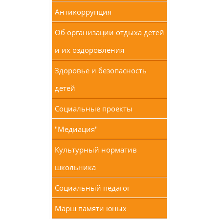
Антикоррупция
Об организации отдыха детей
и их оздоровления
Здоровье и безопасность
детей
Социальные проекты
"Медиация"
Культурный норматив
школьника
Социальный педагог
Марш памяти юных