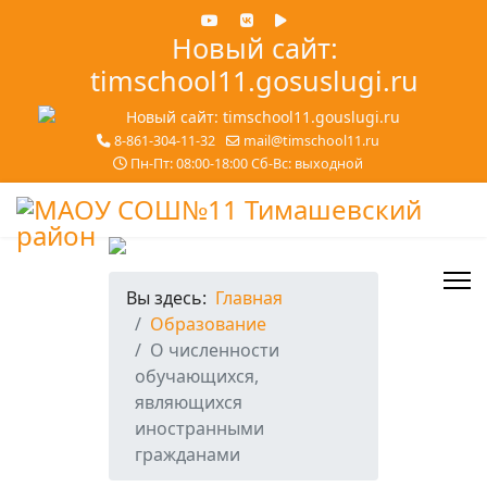
Новый сайт:
timschool11.gosuslugi.ru
8-861-304-11-32
mail@timschool11.ru
Пн-Пт: 08:00-18:00 Сб-Вс: выходной
Вы здесь:
Главная
Образование
О численности
обучающихся,
являющихся
иностранными
гражданами