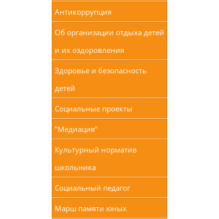
Антикоррупция
Об организации отдыха детей
и их оздоровления
Здоровье и безопасность
детей
Социальные проекты
"Медиация"
Культурный норматив
школьника
Социальный педагог
Марш памяти юных