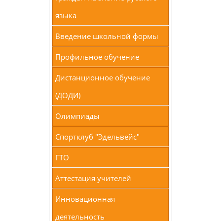
языка
Введение школьной формы
Профильное обучение
Дистанционное обучение
(ДОДИ)
Олимпиады
Спортклуб "Эдельвейс"
ГТО
Аттестация учителей
Инновационная
деятельность