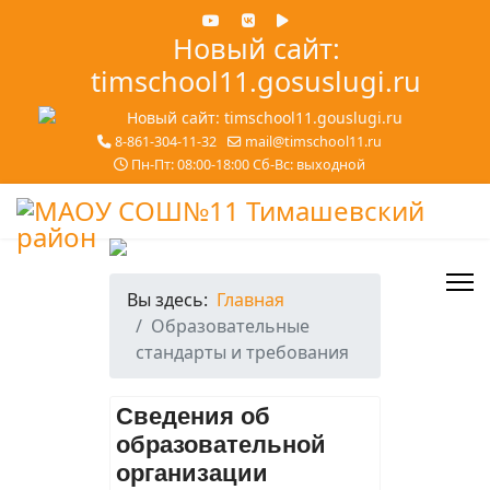
Новый сайт:
timschool11.gosuslugi.ru
8-861-304-11-32
mail@timschool11.ru
Пн-Пт: 08:00-18:00 Сб-Вс: выходной
Вы здесь:
Главная
Образовательные
стандарты и требования
Сведения об
образовательной
организации