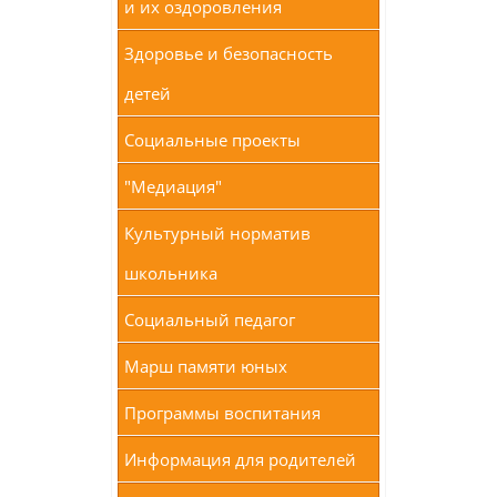
и их оздоровления
Здоровье и безопасность
детей
Социальные проекты
"Медиация"
Культурный норматив
школьника
Социальный педагог
Марш памяти юных
Программы воспитания
Информация для родителей