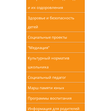
и их оздоровления
Здоровье и безопасность
детей
Социальные проекты
"Медиация"
Культурный норматив
школьника
Социальный педагог
Марш памяти юных
Программы воспитания
Информация для родителей