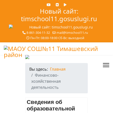
Новый сайт:
timschool11.gosuslugi.ru
8-861-304-11-32
mail@timschool11.ru
Пн-Пт: 08:00-18:00 Сб-Вс: выходной
Вы здесь:
Главная
Финансово-
хозяйственная
деятельность
Сведения об
образовательной