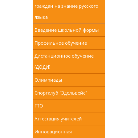
граждан на знание русского
языка
Введение школьной формы
Профильное обучение
Дистанционное обучение
(ДОДИ)
Олимпиады
Спортклуб "Эдельвейс"
ГТО
Аттестация учителей
Инновационная