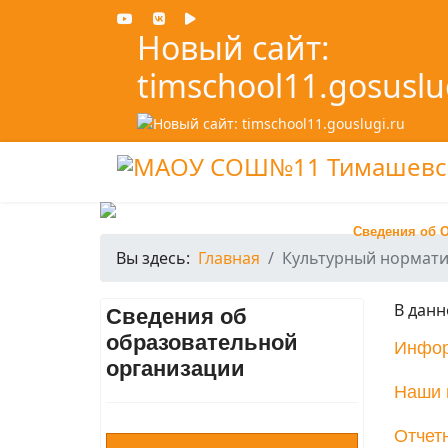
Новый сайт:
timschool11.gosuslu
Сведения об 
Вы здесь:
Главная
Культурный нормат
В данн
Сведения об
образовательной
Инфор
организации
Наши 
Отчет