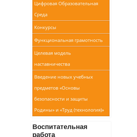
Цифровая Образовательная
Среда
Конкурсы
Функциональная грамотность
Целевая модель
наставничества
Введение новых учебных
предметов «Основы
безопасности и защиты
Родины» и «Труд (технология)»
Воспитательная
работа