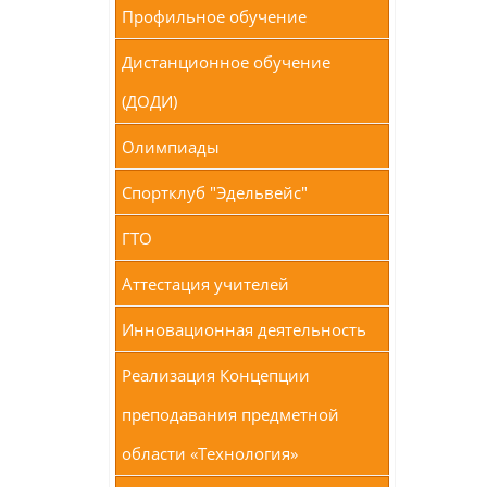
Профильное обучение
Дистанционное обучение
(ДОДИ)
Олимпиады
Спортклуб "Эдельвейс"
ГТО
Аттестация учителей
Инновационная деятельность
Реализация Концепции
преподавания предметной
области «Технология»