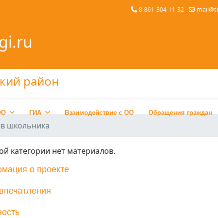
8-861-304-11-32
mail@t
gi.ru
ОО
ГИА
Взаимодействие с ОО
Обращения граждан
ив школьника
ой категории нет материалов.
мация о проекте
впечатления
ность