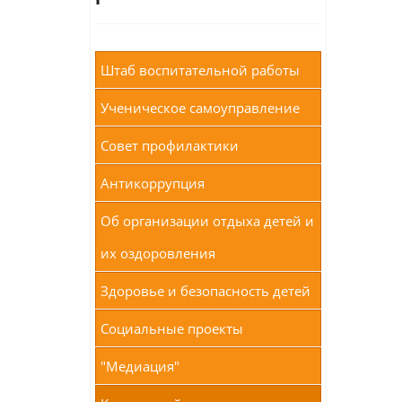
Штаб воспитательной работы
Ученическое самоуправление
Совет профилактики
Антикоррупция
Об организации отдыха детей и
их оздоровления
Здоровье и безопасность детей
Социальные проекты
"Медиация"