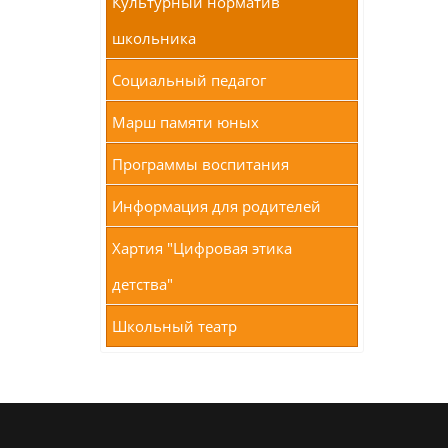
Культурный норматив
школьника
Социальный педагог
Марш памяти юных
Программы воспитания
Информация для родителей
Хартия "Цифровая этика
детства"
Школьный театр