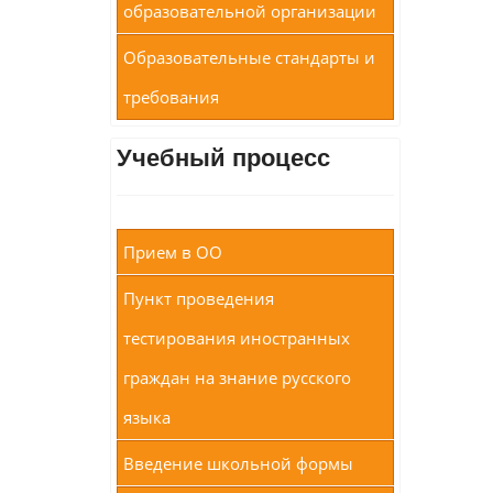
образовательной организации
Образовательные стандарты и
требования
Учебный процесс
Прием в ОО
Пункт проведения
тестирования иностранных
граждан на знание русского
языка
Введение школьной формы