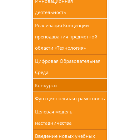
Инновационная
деятельность
Реализация Концепции
преподавания предметной
области «Технология»
Цифровая Образовательная
Среда
Конкурсы
Функциональная грамотность
Целевая модель
наставничества
Введение новых учебных