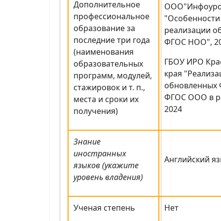
Дополнительное
ООО"Инфоуро
профессиональное
"Особенности
образование за
реализации о
последние три года
ФГОС НОО", 2
(наименования
ГБОУ ИРО Кра
образовательных
края "Реализ
программ, модулей,
обновленных 
стажировок и т. п.,
ФГОС ООО в ра
места и сроки их
2024
получения)
Знание
иностранных
Английский яз
языков (укажите
уровень владения)
Ученая степень
Нет