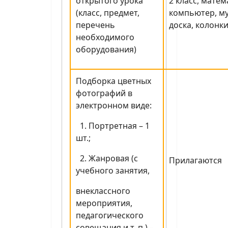
открытого урока
2 класс, матем
(класс, предмет,
компьютер, м
перечень
доска, колонки
необходимого
оборудования)
Подборка цветных
фотографий в
электронном виде:
1. Портретная – 1
шт.;
2. Жанровая (с
Прилагаются
учебного занятия,
внеклассного
мероприятия,
педагогического
совещания и т. п.) –