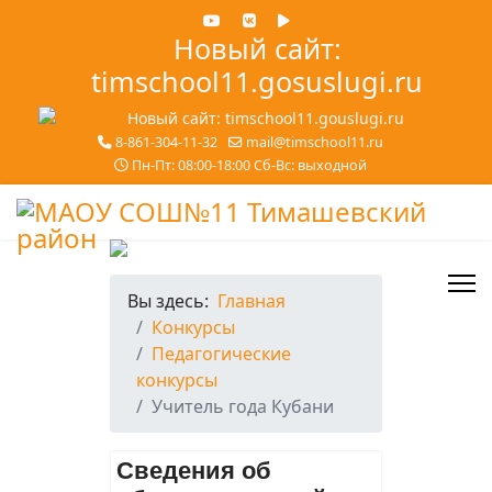
Новый сайт:
timschool11.gosuslugi.ru
8-861-304-11-32
mail@timschool11.ru
Пн-Пт: 08:00-18:00 Сб-Вс: выходной
Вы здесь:
Главная
Конкурсы
Педагогические
конкурсы
Учитель года Кубани
Сведения об