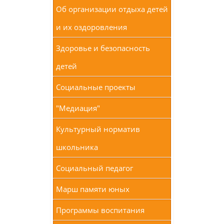
Об организации отдыха детей
и их оздоровления
Здоровье и безопасность
детей
Социальные проекты
"Медиация"
Культурный норматив
школьника
Социальный педагог
Марш памяти юных
Программы воспитания