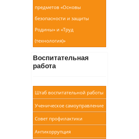
предметов «Основы
безопасности и защиты
Родины» и «Труд
(технология)»
Воспитательная
работа
Штаб воспитательной работы
Ученическое самоуправление
Совет профилактики
Антикоррупция