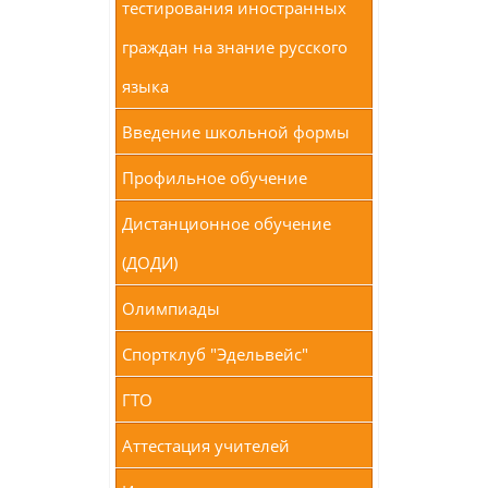
тестирования иностранных
граждан на знание русского
языка
Введение школьной формы
Профильное обучение
Дистанционное обучение
(ДОДИ)
Олимпиады
Спортклуб "Эдельвейс"
ГТО
Аттестация учителей