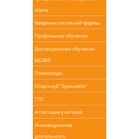
языка
Введение школьной формы
Профильное обучение
Дистанционное обучение
(ДОДИ)
Олимпиады
Спортклуб "Эдельвейс"
ГТО
Аттестация учителей
Инновационная
деятельность