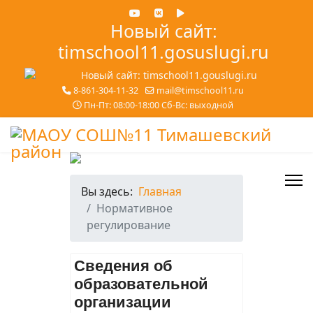
Новый сайт:
timschool11.gosuslugi.ru
8-861-304-11-32
mail@timschool11.ru
Пн-Пт: 08:00-18:00 Сб-Вс: выходной
Вы здесь:
Главная
Нормативное
регулирование
Сведения об
образовательной
организации