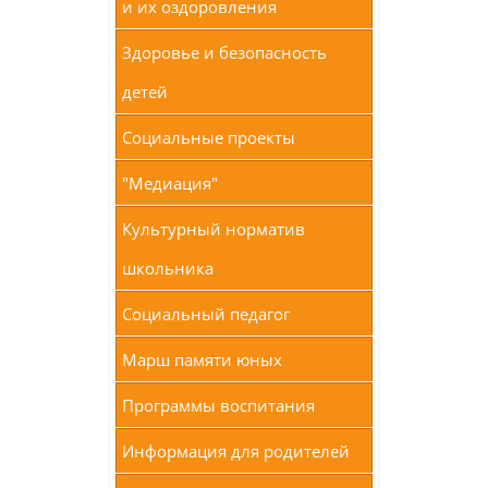
и их оздоровления
Здоровье и безопасность
детей
Социальные проекты
"Медиация"
Культурный норматив
школьника
Социальный педагог
Марш памяти юных
Программы воспитания
Информация для родителей