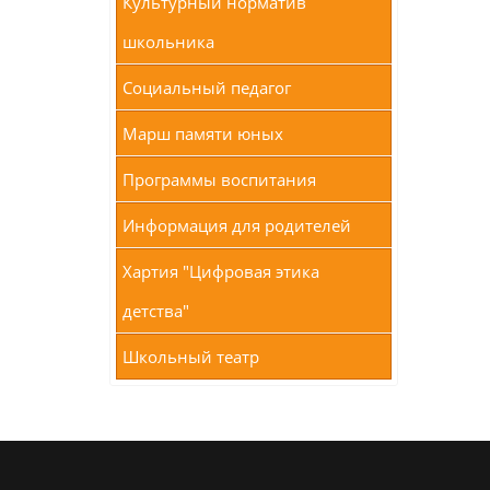
Культурный норматив
школьника
Социальный педагог
Марш памяти юных
Программы воспитания
Информация для родителей
Хартия "Цифровая этика
детства"
Школьный театр