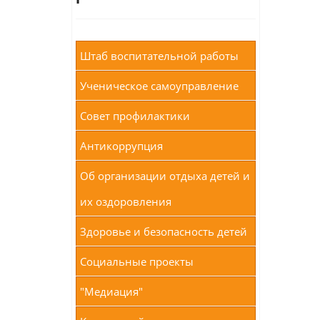
Штаб воспитательной работы
Ученическое самоуправление
Совет профилактики
Антикоррупция
Об организации отдыха детей и
их оздоровления
Здоровье и безопасность детей
Социальные проекты
"Медиация"