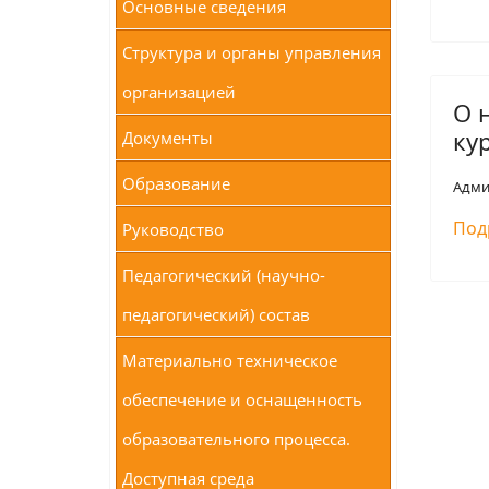
Основные сведения
Структура и органы управления
организацией
О 
ку
Документы
Образование
Адми
Под
Руководство
Педагогический (научно-
педагогический) состав
Материально техническое
обеспечение и оснащенность
образовательного процесса.
Доступная среда