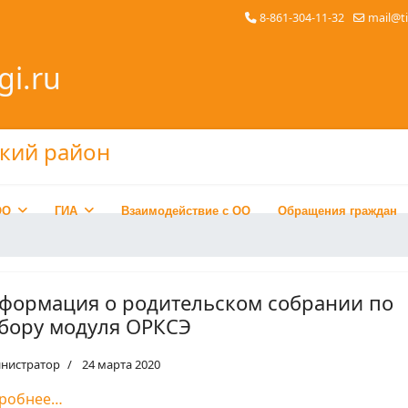
8-861-304-11-32
mail@t
gi.ru
ОО
ГИА
Взаимодействие с ОО
Обращения граждан
формация о родительском собрании по
бору модуля ОРКСЭ
нистратор
24 марта 2020
робнее…