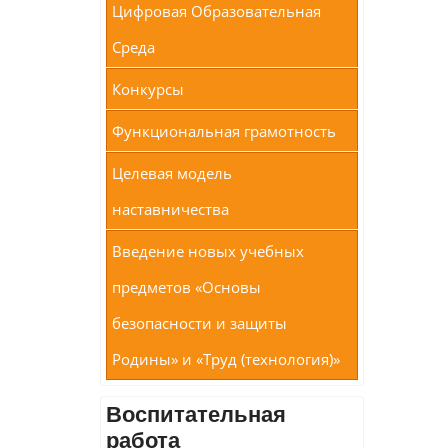
Цифровая Образовательная
Среда
Конкурсы
Функциональная грамотность
Целевая модель
наставничества
Введение новых учебных
предметов «Основы
безопасности и защиты
Родины» и «Труд (технология)»
Воспитательная
работа