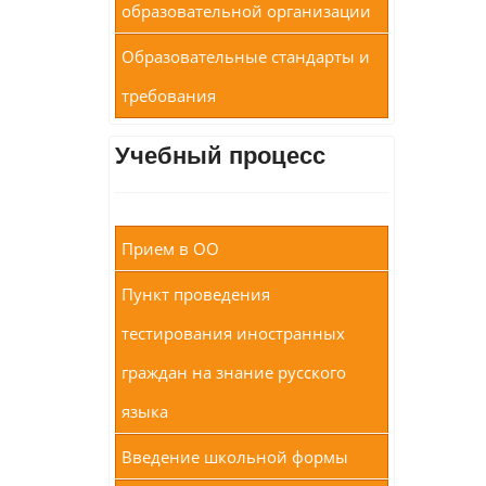
образовательной организации
Образовательные стандарты и
требования
Учебный процесс
Прием в ОО
Пункт проведения
тестирования иностранных
граждан на знание русского
языка
Введение школьной формы