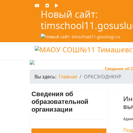
Новый сайт:
timschool11.gosuslu
Сведения об 
Вы здесь:
Главная
ОРКСЭ/ОДНКНР
Сведения об
Ин
образовательной
вы
организации
Адми
Под