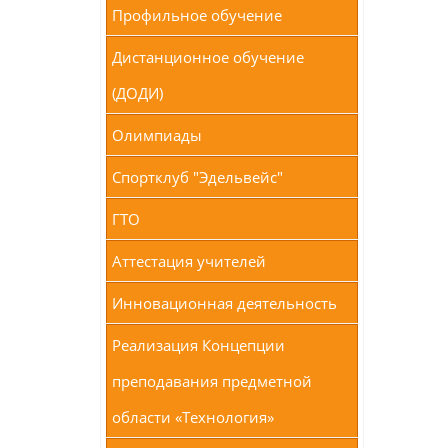
Профильное обучение
Дистанционное обучение
(ДОДИ)
Олимпиады
Спортклуб "Эдельвейс"
ГТО
Аттестация учителей
Инновационная деятельность
Реализация Концепции
преподавания предметной
области «Технология»