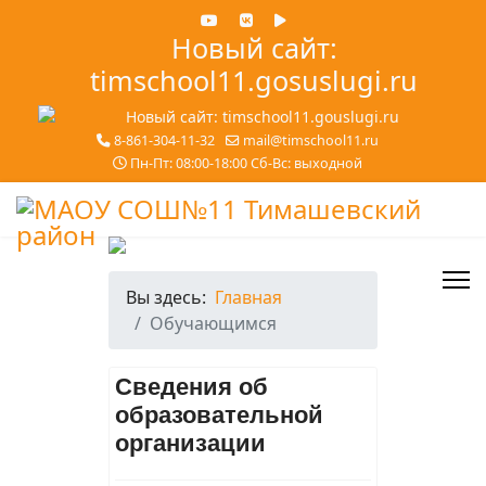
Новый сайт:
timschool11.gosuslugi.ru
8-861-304-11-32
mail@timschool11.ru
Пн-Пт: 08:00-18:00 Сб-Вс: выходной
Вы здесь:
Главная
Обучающимся
Сведения об
образовательной
организации