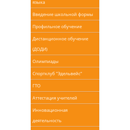
языка
Введение школьной формы
Профильное обучение
Дистанционное обучение
(ДОДИ)
Олимпиады
Спортклуб "Эдельвейс"
ГТО
Аттестация учителей
Инновационная
деятельность