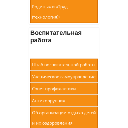
Родины» и «Труд
(технология)»
Воспитательная
работа
Штаб воспитательной работы
Ученическое самоуправление
Совет профилактики
Антикоррупция
Об организации отдыха детей
и их оздоровления