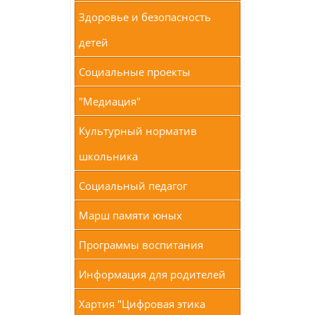
Здоровье и безопасность
детей
Социальные проекты
"Медиация"
Культурный норматив
школьника
Социальный педагог
Марш памяти юных
Программы воспитания
Информация для родителей
Хартия "Цифровая этика