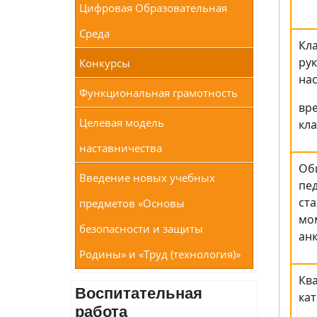
Цифровая Образовательная
Среда
Кл
рук
Конкурсы
на
Функциональная грамотность
вре
Целевая модель
кла
наставничества
Об
Введение новых учебных
пе
ста
предметов «Основы
мо
безопасности и защиты
анк
Родины» и «Труд (технология)»
Кв
Воспитательная
ка
работа