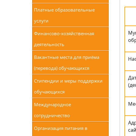
Платные образовательные
услуги
Му
Финансово-хозяйственная
об
деятельность
Вакантные места для приёма
На
(перевода) обучающихся
Да
Стипендии и меры поддержки
(де
обучающихся
Ме
Международное
сотрудничество
Ад
Организация питания в
сай