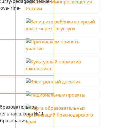
kursy/pedagogicheskie-
ova-irina-
бразовательное
тельная школа №11
бразования