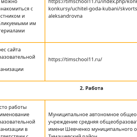
е можно
https://timschool11.ru/index.php/kon
знакомиться с
konkursy/uchitel-goda-kubani/skvorts
астником и
aleksandrovna
бликуемыми им
териалами
ес сайта
разовательной
https://timschool11.ru/
ганизации
2. Работа
сто работы
аименование
Муниципальное автономное общео
разовательной
учреждение средняя общеобразова
ганизации в
имени Шевченко муниципального о
тветствии с
Тимашевский район