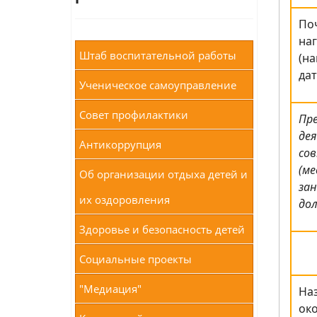
По
на
Штаб воспитательной работы
(н
дат
Ученическое самоуправление
Совет профилактики
Пр
де
Антикоррупция
со
(м
Об организации отдыха детей и
за
их оздоровления
до
Здоровье и безопасность детей
Социальные проекты
"Медиация"
Наз
ок