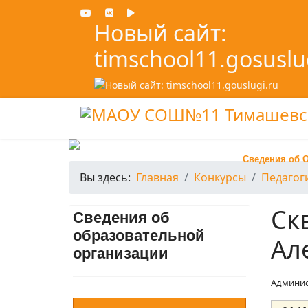
Новый сайт:
timschool11.gosuslu
Сведения об 
Вы здесь:
Главная
Конкурсы
Педагог
Ск
Сведения об
образовательной
Ал
организации
Админис