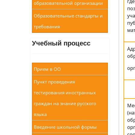
гд
образовательной организации
по
уч
Образовательные стандарты и
пу
требования
ма
Учебный процесс
Адр
об
ор
Прием в ОО
Пункт проведения
тестирования иностранных
граждан на знание русского
Ме
(н
языка
об
Введение школьной формы
ор
соо