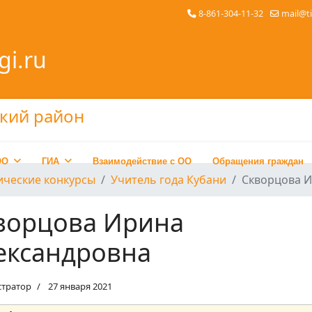
8-861-304-11-32
mail@t
gi.ru
ОО
ГИА
Взаимодействие с ОО
Обращения граждан
ические конкурсы
Учитель года Кубани
Скворцова И
ворцова Ирина
ександровна
тратор
27 января 2021