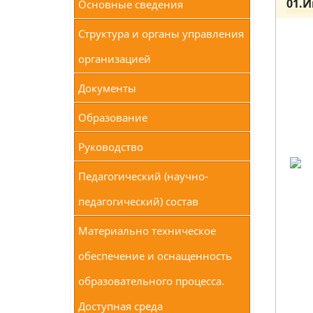
01.
Основные сведения
Структура и органы управления
организацией
Документы
Образование
Руководство
Педагогический (научно-
педагогический) состав
Материально техническое
обеспечение и оснащенность
образовательного процесса.
Доступная среда